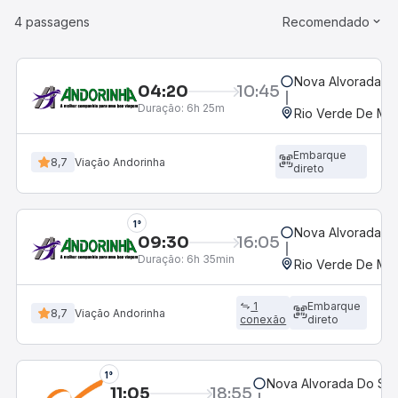
4 passagens
Recomendado
Nova Alvorada Do
04:20
10:45
Duração:
6h 25m
Rio Verde De Ma
Embarque
8,7
Viação Andorinha
direto
1°
Nova Alvorada Do
09:30
16:05
Duração:
6h 35min
Rio Verde De Ma
1
Embarque
8,7
Viação Andorinha
conexão
direto
1°
Nova Alvorada Do Sul
11:05
18:55