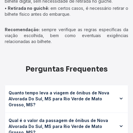
bilhete digital, sem necessidade de retirada no guichê.
• Retirada no guichê:
em certos casos, é necessário retirar o
bilhete físico antes do embarque.
Recomendação:
sempre verifique as regras específicas da
viação escolhida, bem como eventuais exigências
relacionadas ao bilhete.
Perguntas Frequentes
Quanto tempo leva a viagem de ônibus de Nova
Alvorada Do Sul, MS para Rio Verde de Mato
Grosso, MS?
A viagem de ônibus de Nova Alvorada Do Sul, MS para Rio
Qual é o valor da passagem de ônibus de Nova
Verde de Mato Grosso, MS leva em média 6h 2min,
Alvorada Do Sul, MS para Rio Verde de Mato
podendo variar conforme a viação, o tipo de serviço
Grosso, MS?