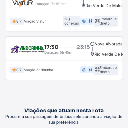
Duração:
7h 50min
Rio Verde De Mato Gr
1
Embarque
ac_unit
wc
8,7
Viação Viatur
conexão
direto
Nova Alvorada Do
17:30
23:15
Duração:
5h 45m
Rio Verde De Ma
Embarque
ac_unit
wc
8,7
Viação Andorinha
direto
Viações que atuam nesta rota
Procure a sua passagem de ônibus selecionando a viação de
sua preferência.