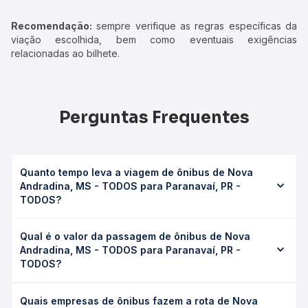
Recomendação:
sempre verifique as regras específicas da
viação escolhida, bem como eventuais exigências
relacionadas ao bilhete.
Perguntas Frequentes
Quanto tempo leva a viagem de ônibus de Nova
Andradina, MS - TODOS para Paranavaí, PR -
TODOS?
A viagem de ônibus de Nova Andradina, MS - TODOS
Qual é o valor da passagem de ônibus de Nova
para Paranavaí, PR - TODOS leva em média 6h 1min,
Andradina, MS - TODOS para Paranavaí, PR -
podendo variar conforme a viação, o tipo de serviço
TODOS?
(convencional, executivo ou leito) e as condições de
tráfego. Na Quero Passagem você consulta os horários
O preço da passagem de ônibus de Nova Andradina, MS -
disponíveis e vê a duração exata de cada opção na data
Quais empresas de ônibus fazem a rota de Nova
TODOS para Paranavaí, PR - TODOS custa em média R$
desejada.