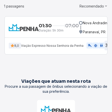
1 passagens
Recomendado
Nova Andradina, 
01:30
07:00
Duração:
5h 30m
Paranavaí, PR
E
airline_seat_legroom_extra
ac_unit
WC
8,0
Viação Expresso Nossa Senhora da Penha
d
Viações que atuam nesta rota
Procure a sua passagem de ônibus selecionando a viação de
sua preferência.