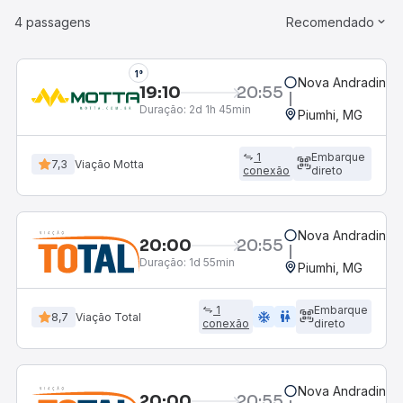
4 passagens
Recomendado
1°
Nova Andradina, 
19:10
20:55
Duração:
2d 1h 45min
Piumhi, MG
1
Embarque
7,3
Viação Motta
conexão
direto
Nova Andradina, 
20:00
20:55
Duração:
1d 55min
Piumhi, MG
1
Embarque
ac_unit
wc
8,7
Viação Total
conexão
direto
Nova Andradina, 
20:00
20:55