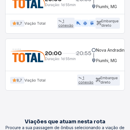
Duração:
1d 55min
Piumhi, MG
1
Embarque
airline_seat_legroom_extra
ac_unit
wc
8,7
Viação Total
conexão
direto
Nova Andradina, 
20:00
20:55
Duração:
1d 55min
Piumhi, MG
1
Embarque
8,7
Viação Total
conexão
direto
Viações que atuam nesta rota
Procure a sua passagem de ônibus selecionando a viação de