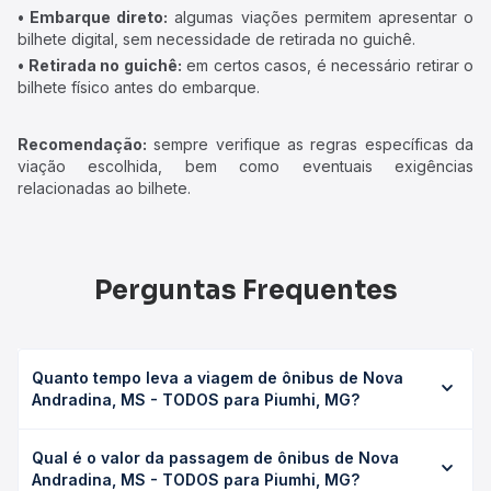
• Embarque direto:
algumas viações permitem apresentar o
bilhete digital, sem necessidade de retirada no guichê.
• Retirada no guichê:
em certos casos, é necessário retirar o
bilhete físico antes do embarque.
Recomendação:
sempre verifique as regras específicas da
viação escolhida, bem como eventuais exigências
relacionadas ao bilhete.
Perguntas Frequentes
Quanto tempo leva a viagem de ônibus de Nova
Andradina, MS - TODOS para Piumhi, MG?
A viagem de ônibus de Nova Andradina, MS - TODOS
Qual é o valor da passagem de ônibus de Nova
para Piumhi, MG leva em média 24h 55min, podendo variar
Andradina, MS - TODOS para Piumhi, MG?
conforme a viação, o tipo de serviço (convencional,