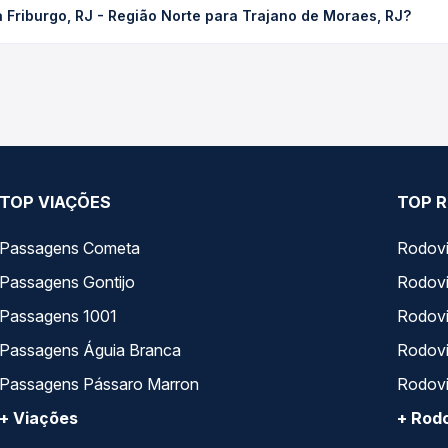
 Friburgo, RJ - Região Norte para Trajano de Moraes, RJ?
compra. Na Quero Passagem você compara os preços de todas as vi
, RJ - Região Norte para Trajano de Moraes, RJ, com horários var
pos de serviço e preços — em um só lugar e escolhe a que melhor 
TOP VIAÇÕES
TOP R
Passagens Cometa
Rodovi
Passagens Gontijo
Rodovi
Passagens 1001
Rodoviá
Passagens Águia Branca
Rodoviá
Passagens Pássaro Marron
Rodovi
+ Viações
+ Rodo