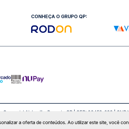
CONHEÇA O GRUPO QP:
ro Comercial Alphaville, Barueri - SP | CEP: 06453-038 | C
Copyright 2026 © QueroPassagem.com.br
sonalizar a oferta de conteúdos. Ao utilizar este site, você c