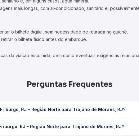
 sanitário e, em alguns casos, água mineral.
viagens mais longas, com ar-condicionado, sanitário e, possivelmente
tar o bilhete digital, sem necessidade de retirada no guichê.
etirar o bilhete físico antes do embarque.
icas da viação escolhida, bem como eventuais exigências relaciona
Perguntas Frequentes
Friburgo, RJ - Região Norte para Trajano de Moraes, RJ?
Norte para Trajano de Moraes, RJ leva em média 2h 55min, podendo
riburgo, RJ - Região Norte para Trajano de Moraes, RJ?
 de tráfego. Na Quero Passagem você consulta os horários disponív
RJ - Região Norte para Trajano de Moraes, RJ custa em média R$ 4