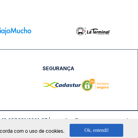
SEGURANÇA
NPJ: 18.087.991/0001-57 | saconibus@queropassagem.com.br
Ok, entendi!
oncorda com o uso de cookies.