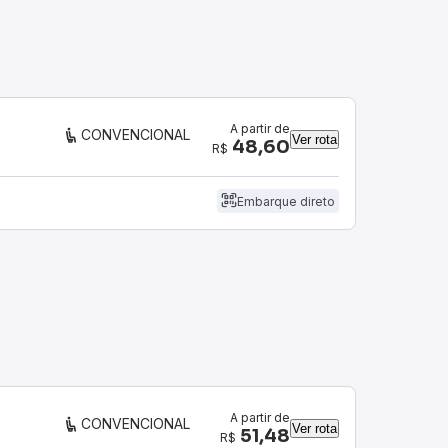
A partir de
CONVENCIONAL
Ver rota
48,60
R$
Embarque direto
A partir de
CONVENCIONAL
Ver rota
51,48
R$