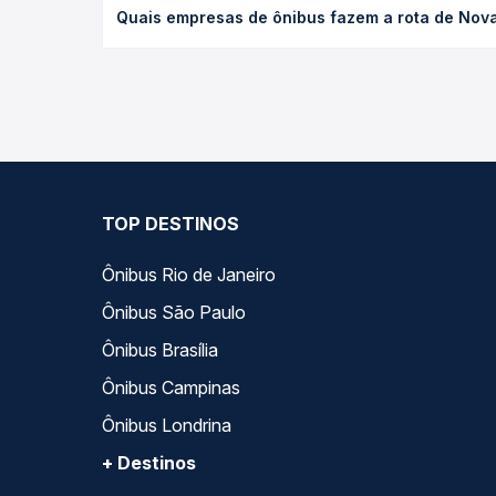
Quais empresas de ônibus fazem a rota de Nova
empresa, o tipo de poltrona e a antecedência da 
para o seu roteiro.
As viações 1001 operam o trecho de Nova Friburgo
compara todas as opções — empresas, horários, ti
TOP DESTINOS
Ônibus Rio de Janeiro
Ônibus São Paulo
Ônibus Brasília
Ônibus Campinas
Ônibus Londrina
+ Destinos