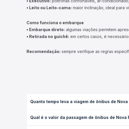
• Executivo:
poltronas confortáveis, ar-condicionado,
• Leito ou Leito-cama:
maior inclinação, ideal para 
Como funciona o embarque
• Embarque direto:
algumas viações permitem apresen
• Retirada no guichê:
em certos casos, é necessário r
Recomendação:
sempre verifique as regras específ
Quanto tempo leva a viagem de ônibus de Nova 
A viagem de ônibus de Nova Friburgo, RJ - Região 
Qual é o valor da passagem de ônibus de Nova F
(convencional, executivo ou leito) e as condições
desejada.
O preço da passagem de ônibus de Nova Friburgo, 