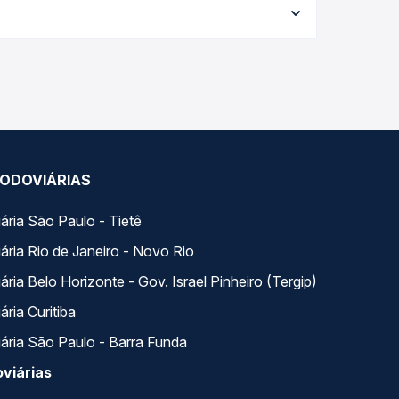
ações em tempo real e garante a melhor oferta
iados ao longo do dia. Na Quero Passagem você
se encaixa na sua viagem.
ODOVIÁRIAS
ária São Paulo - Tietê
ária Rio de Janeiro - Novo Rio
ria Belo Horizonte - Gov. Israel Pinheiro (Tergip)
ria Curitiba
ária São Paulo - Barra Funda
viárias