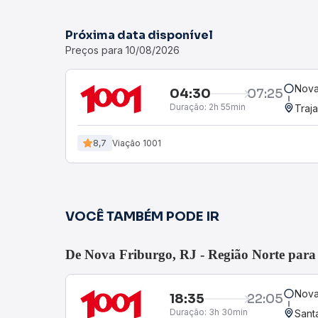
Próxima data disponível
Preços para 10/08/2026
Nova
04:30
07:25
Duração:
2h 55min
Traj
8,7
Viação 1001
VOCÊ TAMBÉM PODE IR
De Nova Friburgo, RJ - Região Norte par
Nova
18:35
22:05
Duração:
3h 30min
Sant