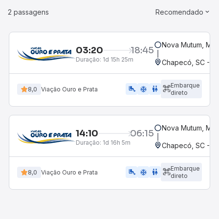
2 passagens
Recomendado
Nova Mutum, MT
03:20
18:45
Duração:
1d 15h 25m
Chapecó, SC - Ro
Embarque
airline_seat_legroom_extra
ac_unit
WC
8,0
Viação Ouro e Prata
direto
Nova Mutum, MT
14:10
06:15
Duração:
1d 16h 5m
Chapecó, SC - Ro
Embarque
airline_seat_legroom_extra
ac_unit
WC
8,0
Viação Ouro e Prata
direto