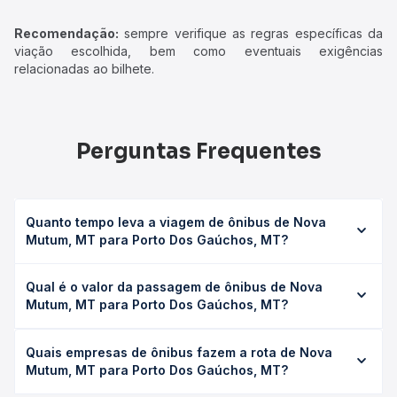
Recomendação:
sempre verifique as regras específicas da
viação escolhida, bem como eventuais exigências
relacionadas ao bilhete.
Perguntas Frequentes
Quanto tempo leva a viagem de ônibus de Nova
Mutum, MT para Porto Dos Gaúchos, MT?
A viagem de ônibus de Nova Mutum, MT para Porto Dos
Qual é o valor da passagem de ônibus de Nova
Gaúchos, MT leva em média 6h 35min, podendo variar
Mutum, MT para Porto Dos Gaúchos, MT?
conforme a viação, o tipo de serviço (convencional,
executivo ou leito) e as condições de tráfego. Na Quero
O preço da passagem de ônibus de Nova Mutum, MT para
Passagem você consulta os horários disponíveis e vê a
Quais empresas de ônibus fazem a rota de Nova
Porto Dos Gaúchos, MT custa em média R$ 122,03 e varia
duração exata de cada opção na data desejada.
Mutum, MT para Porto Dos Gaúchos, MT?
conforme a data da viagem, a empresa, o tipo de poltrona
e a antecedência da compra. Na Quero Passagem você