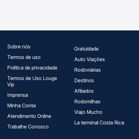
As viações Rio Novo operam o trecho de Nova Mutum, MT
compara os preços de todas as viações em tempo real e
para Porto Dos Gaúchos, MT, com horários variados ao
garante a melhor oferta para o seu roteiro.
longo do dia. Na Quero Passagem você compara todas as
opções — empresas, horários, tipos de serviço e preços
— em um só lugar e escolhe a que melhor se encaixa na
sua viagem.
Sobre nós
Gratuidade
Termos de uso
Auto Viações
Política de privacidade
Rodoviárias
Termos de Uso Louge
Destinos
Vip
Afiliados
Imprensa
Rodomilhas
Minha Conta
Viajo Mucho
Atendimento Online
La terminal Costa Rica
Trabalhe Conosco