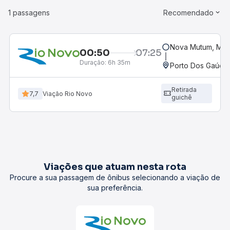
1 passagens
Recomendado
Nova Mutum, MT
00:50
07:25
Duração:
6h 35m
Porto Dos Gaúch
Retirada
7,7
Viação Rio Novo
guichê
Viações que atuam nesta rota
Procure a sua passagem de ônibus selecionando a viação de
sua preferência.