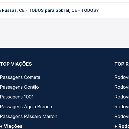
 - TODOS para Sobral, CE - TODOS custa em média R$ 61,45 e var
a Russas, CE - TODOS para Sobral, CE - TODOS?
 Passagem você compara os preços de todas as viações em tempo re
as, CE - TODOS para Sobral, CE - TODOS, com horários variados a
rviço e preços — em um só lugar e escolhe a que melhor se encaix
TOP VIAÇÕES
TOP R
Passagens Cometa
Rodovi
Passagens Gontijo
Rodovi
Passagens 1001
Rodoviá
Passagens Águia Branca
Rodoviá
Passagens Pássaro Marron
Rodovi
+ Viações
+ Rodo