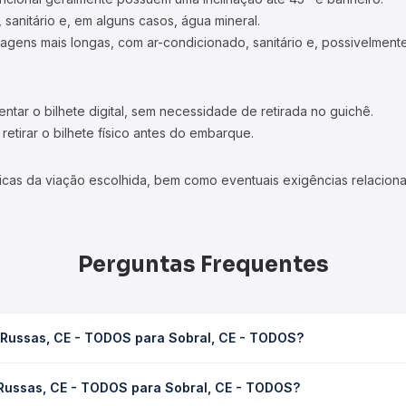
 sanitário e, em alguns casos, água mineral.
viagens mais longas, com ar-condicionado, sanitário e, possivelmente
tar o bilhete digital, sem necessidade de retirada no guichê.
etirar o bilhete físico antes do embarque.
icas da viação escolhida, bem como eventuais exigências relaciona
Perguntas Frequentes
 Russas, CE - TODOS para Sobral, CE - TODOS?
ra Sobral, CE - TODOS leva em média 3h 15min, podendo variar con
 Russas, CE - TODOS para Sobral, CE - TODOS?
 Quero Passagem você consulta os horários disponíveis e vê a dur