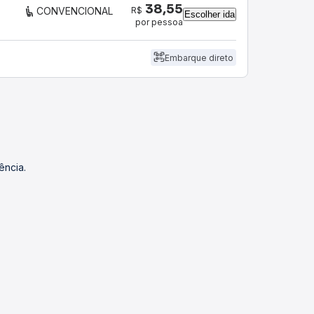
38,55
R$
CONVENCIONAL
Escolher ida
por pessoa
Embarque direto
ência.