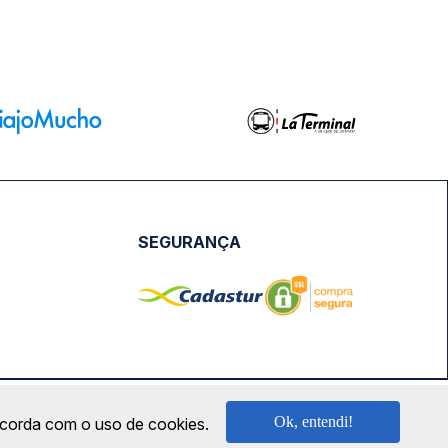
SEGURANÇA
NPJ: 18.087.991/0001-57 | saconibus@queropassagem.com.br
Ok, entendi!
oncorda com o uso de cookies.