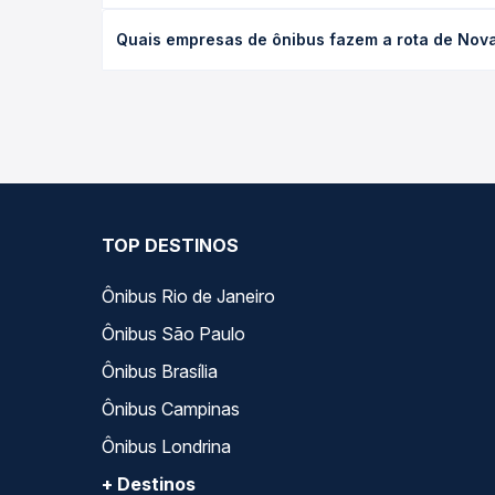
O preço da passagem de ônibus de Nova Russas, CE
Quais empresas de ônibus fazem a rota de Nov
de poltrona e a antecedência da compra. Na Quero
As viações Gontijo operam o trecho de Nova Russ
todas as opções — empresas, horários, tipos de se
TOP DESTINOS
Ônibus Rio de Janeiro
Ônibus São Paulo
Ônibus Brasília
Ônibus Campinas
Ônibus Londrina
+ Destinos