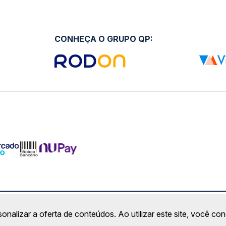
CONHEÇA O GRUPO QP:
ro Comercial Alphaville, Barueri - SP | CEP: 06453-038 | C
sonalizar a oferta de conteúdos. Ao utilizar este site, você c
Copyright 2026 © QueroPassagem.com.br