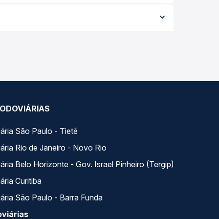
ia conforme a data da viagem, a empresa, o tipo
al e garante a melhor oferta para o seu roteiro.
o longo do dia. Na Quero Passagem você compara
a na sua viagem.
ODOVIÁRIAS
ária São Paulo - Tietê
ária Rio de Janeiro - Novo Rio
ria Belo Horizonte - Gov. Israel Pinheiro (Tergip)
ria Curitiba
ária São Paulo - Barra Funda
viárias