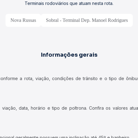
Terminais rodoviários que atuam nesta rota.
Nova Russas
Sobral - Terminal Dep. Manoel Rodrigues
Informações gerais
forme a rota, viação, condições de trânsito e o tipo de ônibus
iação, data, horário e tipo de poltrona. Confira os valores at
ncional geralmente possuem uma inclinação até 45º e banheiro.