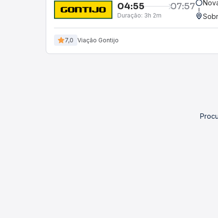
Nova
04:55
07:57
Duração:
3h 2m
Sobr
7,0
Viação Gontijo
Procu