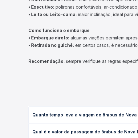
• Executivo:
poltronas confortáveis, ar-condicionado,
• Leito ou Leito-cama:
maior inclinação, ideal para 
Como funciona o embarque
• Embarque direto:
algumas viações permitem apresen
• Retirada no guichê:
em certos casos, é necessário r
Recomendação:
sempre verifique as regras específ
Quanto tempo leva a viagem de ônibus de Nova
A viagem de ônibus de Nova Russas, CE - TODOS pa
Qual é o valor da passagem de ônibus de Nova
executivo ou leito) e as condições de tráfego. Na