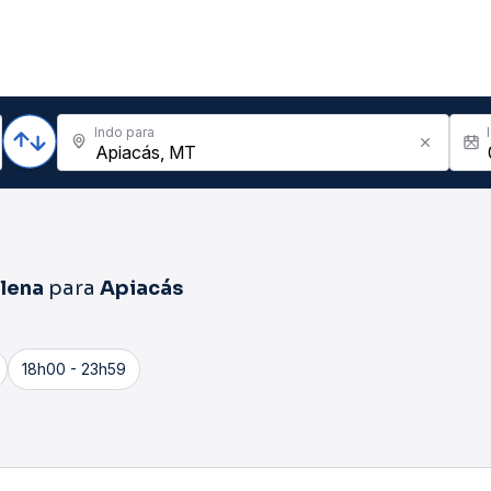
Indo para
lena
para
Apiacás
18h00 - 23h59