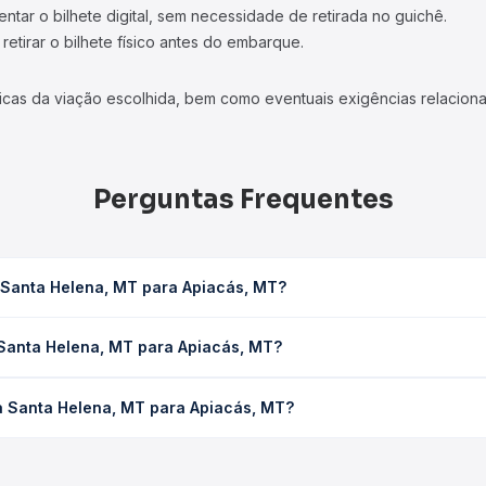
tar o bilhete digital, sem necessidade de retirada no guichê.
etirar o bilhete físico antes do embarque.
icas da viação escolhida, bem como eventuais exigências relaciona
Perguntas Frequentes
 Santa Helena, MT para Apiacás, MT?
Apiacás, MT leva em média 0 horas, podendo variar conforme a via
 Santa Helena, MT para Apiacás, MT?
sagem você consulta os horários disponíveis e vê a duração exata
na, MT para Apiacás, MT custa em média não identificado e varia 
a Santa Helena, MT para Apiacás, MT?
ssagem você compara os preços de todas as viações em tempo real 
Nova Santa Helena, MT para Apiacás, MT, com horários variados a
rviço e preços — em um só lugar e escolhe a que melhor se encaix