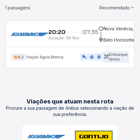
1 passagens
Recomendado
Nova Venécia, ES
20:20
07:35
Duração:
11h 15m
Belo Horizonte, M
Embarque
airline_seat_legroom_extra
ac_unit
WC
8,3
Viação Águia Branca
direto
Viações que atuam nesta rota
Procure a sua passagem de ônibus selecionando a viação de
sua preferência.