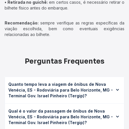
• Retirada no guichê:
em certos casos, é necessário retirar o
bilhete físico antes do embarque.
Recomendação:
sempre verifique as regras específicas da
viação escolhida, bem como eventuais exigências
relacionadas ao bilhete.
Perguntas Frequentes
Quanto tempo leva a viagem de ônibus de Nova
Venécia, ES - Rodoviária para Belo Horizonte, MG -
Terminal Gov. Israel Pinheiro (Tergip)?
A viagem de ônibus de Nova Venécia, ES - Rodoviária
Qual é o valor da passagem de ônibus de Nova
para Belo Horizonte, MG - Terminal Gov. Israel Pinheiro
Venécia, ES - Rodoviária para Belo Horizonte, MG -
(Tergip) leva em média 11h 11min, podendo variar
Terminal Gov. Israel Pinheiro (Tergip)?
conforme a viação, o tipo de serviço (convencional,