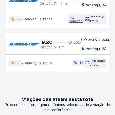
Duração:
7h 40min
Itamaraju, BA
1
Embarque
8,3
Viação Águia Branca
conexão
direto
Nova Venécia, ES
19:20
01:35
Duração:
6h 15m
Itamaraju, BA
Embarque
ac_unit
wc
8,3
Viação Águia Branca
direto
Viações que atuam nesta rota
Procure a sua passagem de ônibus selecionando a viação de
sua preferência.