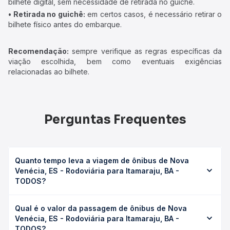
bilhete digital, sem necessidade de retirada no guichê.
• Retirada no guichê:
em certos casos, é necessário retirar o
bilhete físico antes do embarque.
Recomendação:
sempre verifique as regras específicas da
viação escolhida, bem como eventuais exigências
relacionadas ao bilhete.
Perguntas Frequentes
Quanto tempo leva a viagem de ônibus de Nova
Venécia, ES - Rodoviária para Itamaraju, BA -
TODOS?
A viagem de ônibus de Nova Venécia, ES - Rodoviária
Qual é o valor da passagem de ônibus de Nova
para Itamaraju, BA - TODOS leva em média 6h 8min,
Venécia, ES - Rodoviária para Itamaraju, BA -
podendo variar conforme a viação, o tipo de serviço
TODOS?