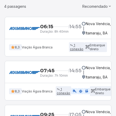
4 passagens
Recomendado
Nova Venécia, ES
06:15
14:55
Duração:
8h 40min
Itamaraju, BA
1
Embarque
8,3
Viação Águia Branca
conexão
direto
Nova Venécia, ES
07:45
14:55
Duração:
7h 10min
Itamaraju, BA
1
Embarque
airline_seat_legroom_extra
ac_unit
WC
8,3
Viação Águia Branca
conexão
direto
Nova Venécia, ES
09:25
17:05