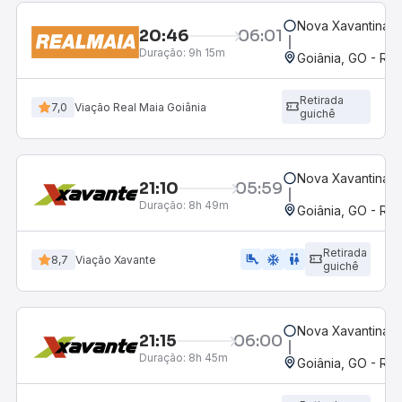
Nova Xavantina,
20:46
06:01
Duração:
9h 15m
Goiânia, GO - Rod
Retirada
7,0
Viação Real Maia Goiânia
guichê
Nova Xavantina,
21:10
05:59
Duração:
8h 49m
Goiânia, GO - Rod
Retirada
airline_seat_legroom_extra
ac_unit
wc
8,7
Viação Xavante
guichê
Nova Xavantina,
21:15
06:00
Duração:
8h 45m
Goiânia, GO - Rod