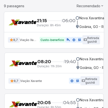
9 passagens
Recomendado
Nova Xavantina, 
21:15
06:00
Duração:
8h 45m
Goiânia, GO - Rod
Retirada
airline_seat_legroom_extra
ac_unit
wc
8,7
Viação Xavante
Custo-benefício
guichê
Nova Xavantina,
08:20
19:40
Duração:
11h 20m
Goiânia, GO - Rod
Retirada
ac_unit
wc
8,7
Viação Xavante
guichê
Nova Xavantina,
20:05
04:55
Duração:
8h 50m