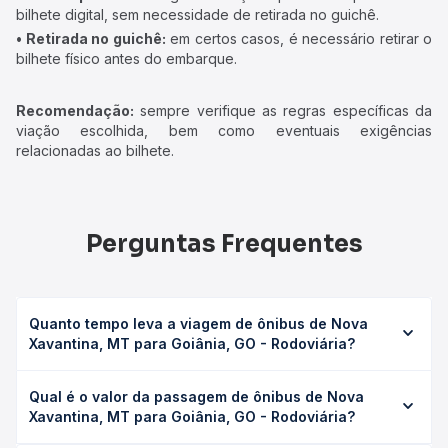
bilhete digital, sem necessidade de retirada no guichê.
• Retirada no guichê:
em certos casos, é necessário retirar o
bilhete físico antes do embarque.
Recomendação:
sempre verifique as regras específicas da
viação escolhida, bem como eventuais exigências
relacionadas ao bilhete.
Perguntas Frequentes
Quanto tempo leva a viagem de ônibus de Nova
Xavantina, MT para Goiânia, GO - Rodoviária?
A viagem de ônibus de Nova Xavantina, MT para Goiânia,
Qual é o valor da passagem de ônibus de Nova
GO - Rodoviária leva em média 9h 20min, podendo variar
Xavantina, MT para Goiânia, GO - Rodoviária?
conforme a viação, o tipo de serviço (convencional,
executivo ou leito) e as condições de tráfego. Na Quero