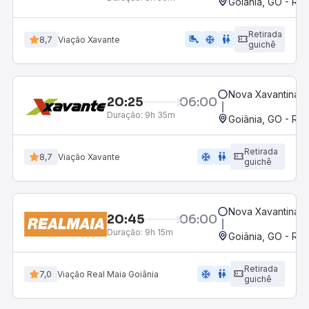
Goiânia, GO - Rod
Retirada
airline_seat_legroom_extra
ac_unit
wc
8,7
Viação Xavante
guichê
Nova Xavantina,
20:25
06:00
Duração:
9h 35m
Goiânia, GO - Rod
Retirada
ac_unit
wc
8,7
Viação Xavante
guichê
Nova Xavantina,
20:45
06:00
Duração:
9h 15m
Goiânia, GO - Rod
Retirada
ac_unit
wc
7,0
Viação Real Maia Goiânia
guichê