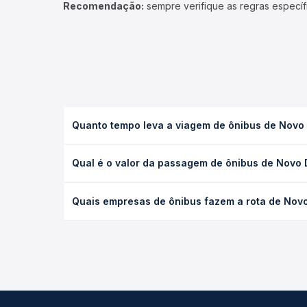
Recomendação:
sempre verifique as regras específ
Quanto tempo leva a viagem de ônibus de Novo
A viagem de ônibus de Novo Diamantino, MT - Diam
Qual é o valor da passagem de ônibus de Novo
(convencional, executivo ou leito) e as condições
desejada.
O preço da passagem de ônibus de Novo Diamantin
Quais empresas de ônibus fazem a rota de Nov
o tipo de poltrona e a antecedência da compra. N
roteiro.
As viações Consórcio Metropolitano Transporte (C
do dia. Na Quero Passagem você compara todas as 
viagem.