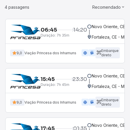
4 passagens
Recomendado
Novo Oriente, CE
06:45
14:20
Duração:
7h 35m
Fortaleza, CE - Mes
Embarque
ac_unit
wc
9,0
Viação Princesa dos Inhamuns
direto
Novo Oriente, CE
15:45
23:30
Duração:
7h 45m
Fortaleza, CE - Mes
Embarque
ac_unit
wc
9,0
Viação Princesa dos Inhamuns
direto
Novo Oriente, CE
17:45
01:35