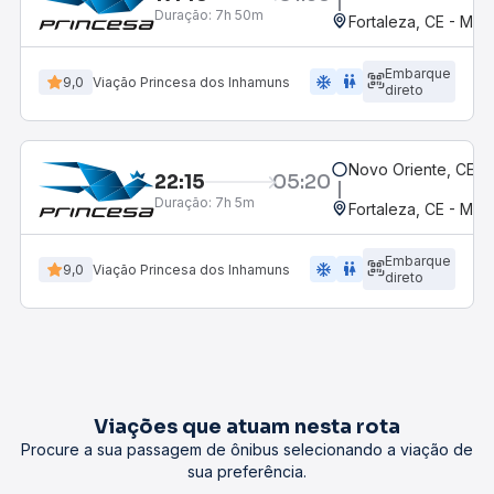
Duração:
7h 50m
Fortaleza, CE - Mes
Embarque
ac_unit
wc
9,0
Viação Princesa dos Inhamuns
direto
Novo Oriente, CE
22:15
05:20
Duração:
7h 5m
Fortaleza, CE - Mes
Embarque
ac_unit
wc
9,0
Viação Princesa dos Inhamuns
direto
Viações que atuam nesta rota
Procure a sua passagem de ônibus selecionando a viação de
sua preferência.