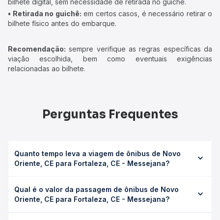
bilhete digital, sem necessidade de retirada no guichê.
• Retirada no guichê:
em certos casos, é necessário retirar o
bilhete físico antes do embarque.
Recomendação:
sempre verifique as regras específicas da
viação escolhida, bem como eventuais exigências
relacionadas ao bilhete.
Perguntas Frequentes
Quanto tempo leva a viagem de ônibus de Novo
Oriente, CE para Fortaleza, CE - Messejana?
A viagem de ônibus de Novo Oriente, CE para Fortaleza,
Qual é o valor da passagem de ônibus de Novo
CE - Messejana leva em média 7h 30min, podendo variar
Oriente, CE para Fortaleza, CE - Messejana?
conforme a viação, o tipo de serviço (convencional,
executivo ou leito) e as condições de tráfego. Na Quero
O preço da passagem de ônibus de Novo Oriente, CE