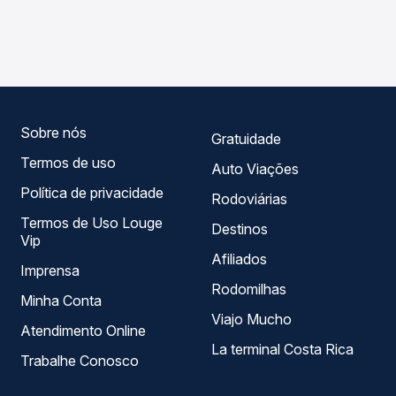
As viações Ouro e Prata operam o trecho de Novo
Passagem você compara os preços de todas as viações
Progresso, PA para Chapecó, SC - Rodoviária, com
em tempo real e garante a melhor oferta para o seu
horários variados ao longo do dia. Na Quero Passagem
roteiro.
você compara todas as opções — empresas, horários,
tipos de serviço e preços — em um só lugar e escolhe a
que melhor se encaixa na sua viagem.
Sobre nós
Gratuidade
Termos de uso
Auto Viações
Política de privacidade
Rodoviárias
Termos de Uso Louge
Destinos
Vip
Afiliados
Imprensa
Rodomilhas
Minha Conta
Viajo Mucho
Atendimento Online
La terminal Costa Rica
Trabalhe Conosco