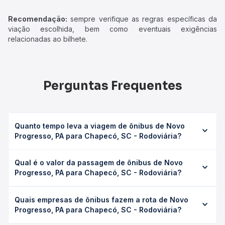
Recomendação:
sempre verifique as regras específicas da
viação escolhida, bem como eventuais exigências
relacionadas ao bilhete.
Perguntas Frequentes
Quanto tempo leva a viagem de ônibus de Novo
Progresso, PA para Chapecó, SC - Rodoviária?
A viagem de ônibus de Novo Progresso, PA para
Qual é o valor da passagem de ônibus de Novo
Chapecó, SC - Rodoviária leva em média 54h 24min,
Progresso, PA para Chapecó, SC - Rodoviária?
podendo variar conforme a viação, o tipo de serviço
(convencional, executivo ou leito) e as condições de
O preço da passagem de ônibus de Novo Progresso, PA
tráfego. Na Quero Passagem você consulta os horários
Quais empresas de ônibus fazem a rota de Novo
para Chapecó, SC - Rodoviária custa em média R$
disponíveis e vê a duração exata de cada opção na data
Progresso, PA para Chapecó, SC - Rodoviária?
1.806,85 e varia conforme a data da viagem, a empresa, o
desejada.
tipo de poltrona e a antecedência da compra. Na Quero