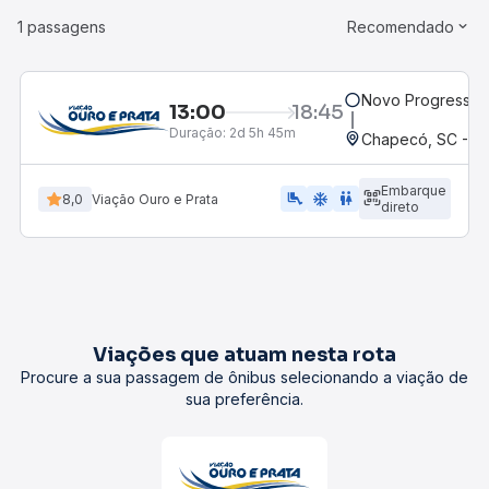
1 passagens
Recomendado
Novo Progresso,
13:00
18:45
Duração:
2d 5h 45m
Chapecó, SC - Ro
Embarque
airline_seat_legroom_extra
ac_unit
WC
8,0
Viação Ouro e Prata
direto
Viações que atuam nesta rota
Procure a sua passagem de ônibus selecionando a viação de
sua preferência.