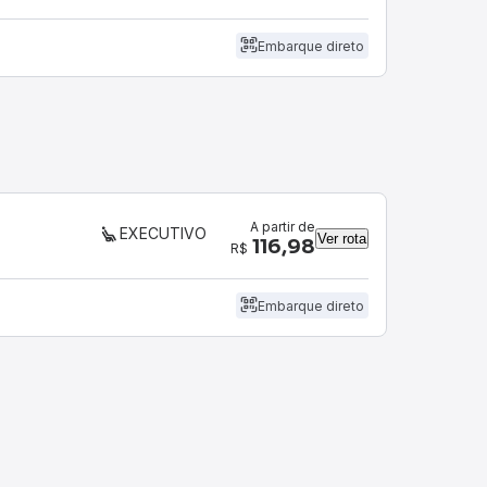
Embarque direto
A partir de
EXECUTIVO
Ver rota
116,98
R$
Embarque direto