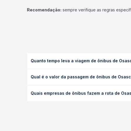
Recomendação:
sempre verifique as regras específ
Quanto tempo leva a viagem de ônibus de Osas
A viagem de ônibus de Osasco, SP - TODOS para Ca
Qual é o valor da passagem de ônibus de Osas
executivo ou leito) e as condições de tráfego. Na
O preço da passagem de ônibus de Osasco, SP - T
Quais empresas de ônibus fazem a rota de Osa
poltrona e a antecedência da compra. Na Quero Pa
As viações não identificadas operam o trecho de
todas as opções — empresas, horários, tipos de se