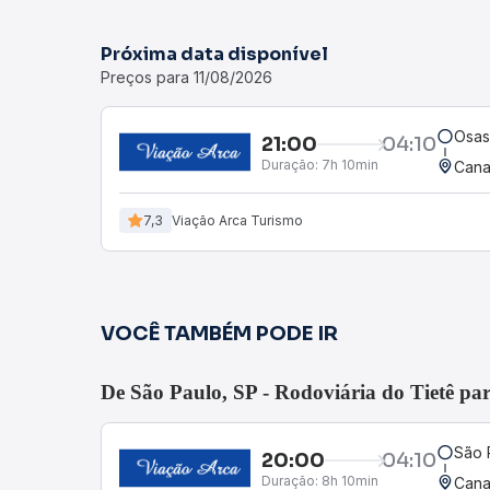
Próxima data disponível
Preços para 11/08/2026
Osas
21:00
04:10
Duração:
7h 10min
Cana
7,3
Viação Arca Turismo
VOCÊ TAMBÉM PODE IR
De São Paulo, SP - Rodoviária do Tietê p
São 
20:00
04:10
Duração:
8h 10min
Cana