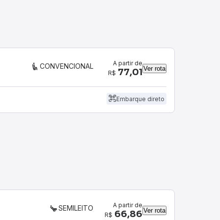
A partir de
CONVENCIONAL
Ver rota
77,01
R$
Embarque direto
A partir de
SEMILEITO
Ver rota
66,86
R$