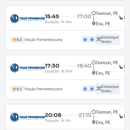
Ouricuri, PE
15:45
17:00
EX
Duração:
1h 15m
Exu, PE
Embarque
ac_unit
wc
8,0
Viação Pernambucana
direto
Ouricuri, PE
17:30
18:40
EX
Duração:
1h 10m
Exu, PE
Embarque
ac_unit
wc
8,0
Viação Pernambucana
direto
Ouricuri, PE
20:08
21:15
EX
Duração:
1h 7m
Exu, PE