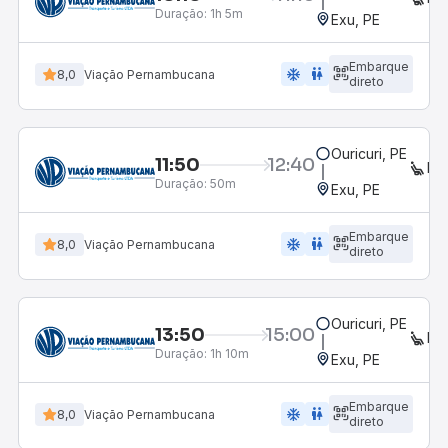
Duração:
1h 5m
Exu, PE
Embarque
ac_unit
wc
8,0
Viação Pernambucana
direto
Ouricuri, PE
11:50
12:40
EX
Duração:
50m
Exu, PE
Embarque
ac_unit
wc
8,0
Viação Pernambucana
direto
Ouricuri, PE
13:50
15:00
EX
Duração:
1h 10m
Exu, PE
Embarque
ac_unit
wc
8,0
Viação Pernambucana
direto