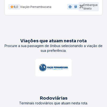
Embarque
ac_unit
wc
8,0
Viação Pernambucana
direto
Viações que atuam nesta rota
Procure a sua passagem de ônibus selecionando a viação de
sua preferência.
Rodoviárias
Terminais rodoviários que atuam nesta rota.