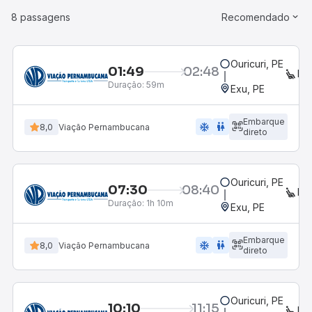
8 passagens
Recomendado
Ouricuri, PE
01:49
02:48
EX
Duração:
59m
Exu, PE
Embarque
ac_unit
wc
8,0
Viação Pernambucana
direto
Ouricuri, PE
07:30
08:40
EX
Duração:
1h 10m
Exu, PE
Embarque
ac_unit
wc
8,0
Viação Pernambucana
direto
Ouricuri, PE
10:10
11:15
EX