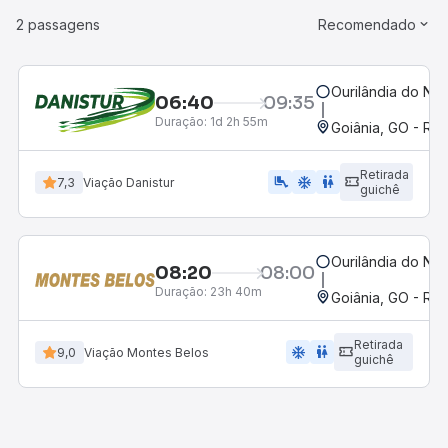
2 passagens
Recomendado
Ourilândia do Nor
06:40
09:35
Duração:
1d 2h 55m
Goiânia, GO - Rod
Retirada
airline_seat_legroom_extra
ac_unit
WC
7,3
Viação Danistur
guichê
Ourilândia do Nor
08:20
08:00
Duração:
23h 40m
Goiânia, GO - Rod
Retirada
ac_unit
wc
9,0
Viação Montes Belos
guichê