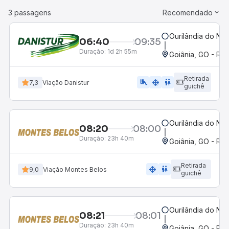
3 passagens
Recomendado
Ourilândia do Nor
06:40
09:35
Duração:
1d 2h 55m
Goiânia, GO - Rod
Retirada
airline_seat_legroom_extra
ac_unit
WC
7,3
Viação Danistur
guichê
Ourilândia do Nor
08:20
08:00
Duração:
23h 40m
Goiânia, GO - Rod
Retirada
ac_unit
wc
9,0
Viação Montes Belos
guichê
Ourilândia do Nor
08:21
08:01
Duração:
23h 40m
Goiânia, GO - Rod