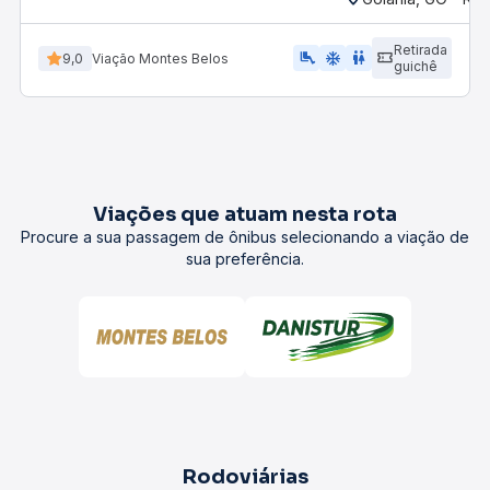
Retirada
airline_seat_legroom_extra
ac_unit
wc
9,0
Viação Montes Belos
guichê
Viações que atuam nesta rota
Procure a sua passagem de ônibus selecionando a viação de
sua preferência.
Rodoviárias