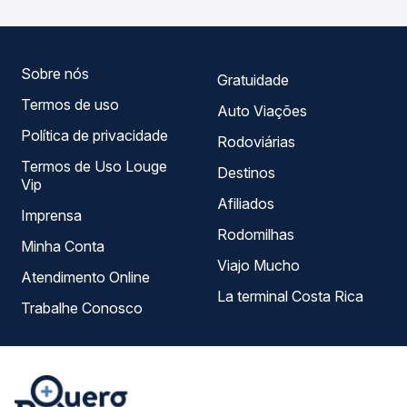
horários, tipos de serviço e preços — em um só lugar e
escolhe a que melhor se encaixa na sua viagem.
Sobre nós
Gratuidade
Termos de uso
Auto Viações
Política de privacidade
Rodoviárias
Termos de Uso Louge
Destinos
Vip
Afiliados
Imprensa
Rodomilhas
Minha Conta
Viajo Mucho
Atendimento Online
La terminal Costa Rica
Trabalhe Conosco