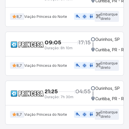
Curitiba, PR - Rod
Embarque
airline_seat_legroom_extra
ac_unit
WC
8,7
Viação Princesa do Norte
direto
Ourinhos, SP
09:05
17:15
Duração:
8h 10m
Curitiba, PR - Rod
Embarque
airline_seat_legroom_extra
ac_unit
wc
8,7
Viação Princesa do Norte
direto
Ourinhos, SP
21:25
04:55
Duração:
7h 30m
Curitiba, PR - Rod
Embarque
airline_seat_legroom_extra
ac_unit
WC
8,7
Viação Princesa do Norte
direto