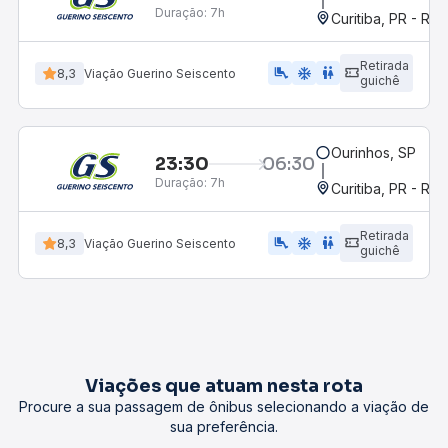
Duração:
7h
Curitiba, PR - Rod
Retirada
airline_seat_legroom_extra
ac_unit
WC
8,3
Viação Guerino Seiscento
guichê
Ourinhos, SP
23:30
06:30
Duração:
7h
Curitiba, PR - Rod
Retirada
airline_seat_legroom_extra
ac_unit
wc
8,3
Viação Guerino Seiscento
guichê
Viações que atuam nesta rota
Procure a sua passagem de ônibus selecionando a viação de
sua preferência.