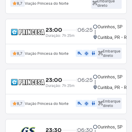
Embarque
8,7
Viação Princesa do Norte
direto
Ourinhos, SP
23:00
06:25
Duração:
7h 25m
Curitiba, PR - Rod
Embarque
airline_seat_legroom_extra
ac_unit
WC
8,7
Viação Princesa do Norte
direto
Ourinhos, SP
23:00
06:25
Duração:
7h 25m
Curitiba, PR - Rod
Embarque
airline_seat_legroom_extra
ac_unit
wc
8,7
Viação Princesa do Norte
direto
Ourinhos, SP
23:30
06:30