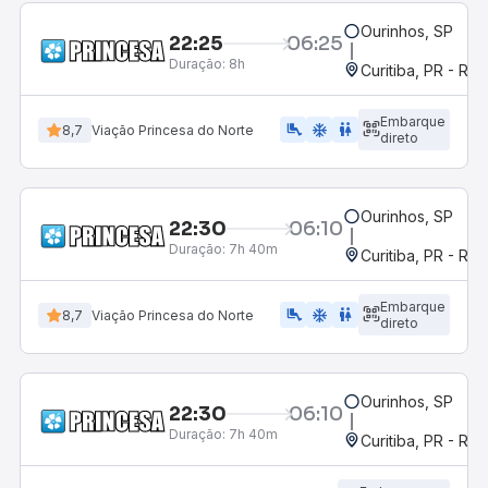
Ourinhos, SP
22:25
06:25
Duração:
8h
Curitiba, PR - Rod
Embarque
airline_seat_legroom_extra
ac_unit
wc
8,7
Viação Princesa do Norte
direto
Ourinhos, SP
22:30
06:10
Duração:
7h 40m
Curitiba, PR - Rod
Embarque
airline_seat_legroom_extra
ac_unit
wc
8,7
Viação Princesa do Norte
direto
Ourinhos, SP
22:30
06:10
Duração:
7h 40m
Curitiba, PR - Rod