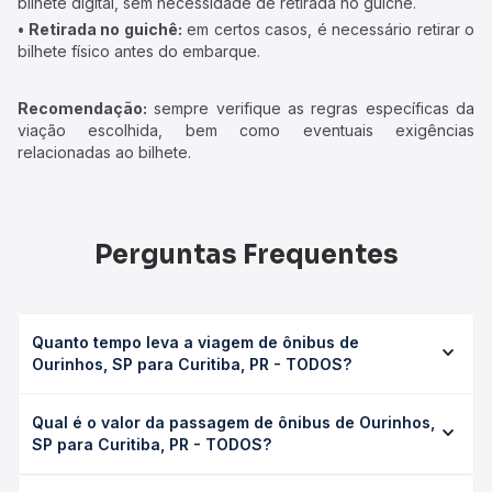
bilhete digital, sem necessidade de retirada no guichê.
• Retirada no guichê:
em certos casos, é necessário retirar o
bilhete físico antes do embarque.
Recomendação:
sempre verifique as regras específicas da
viação escolhida, bem como eventuais exigências
relacionadas ao bilhete.
Perguntas Frequentes
Quanto tempo leva a viagem de ônibus de
Ourinhos, SP para Curitiba, PR - TODOS?
A viagem de ônibus de Ourinhos, SP para Curitiba, PR -
Qual é o valor da passagem de ônibus de Ourinhos,
TODOS leva em média 7h 37min, podendo variar
SP para Curitiba, PR - TODOS?
conforme a viação, o tipo de serviço (convencional,
executivo ou leito) e as condições de tráfego. Na Quero
O preço da passagem de ônibus de Ourinhos, SP para
Passagem você consulta os horários disponíveis e vê a