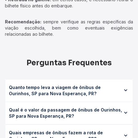
bilhete físico antes do embarque.
Recomendação:
sempre verifique as regras específicas da
viação escolhida, bem como eventuais exigências
relacionadas ao bilhete.
Perguntas Frequentes
Quanto tempo leva a viagem de ônibus de
Ourinhos, SP para Nova Esperança, PR?
A viagem de ônibus de Ourinhos, SP para Nova
Qual é o valor da passagem de ônibus de Ourinhos,
Esperança, PR leva em média 6h 15min, podendo variar
SP para Nova Esperança, PR?
conforme a viação, o tipo de serviço (convencional,
executivo ou leito) e as condições de tráfego. Na Quero
O preço da passagem de ônibus de Ourinhos, SP para
Passagem você consulta os horários disponíveis e vê a
Quais empresas de ônibus fazem a rota de
Nova Esperança, PR custa em média R$ 128,01 e varia
duração exata de cada opção na data desejada.