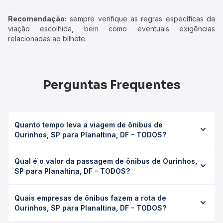
Recomendação:
sempre verifique as regras específicas da
viação escolhida, bem como eventuais exigências
relacionadas ao bilhete.
Perguntas Frequentes
Quanto tempo leva a viagem de ônibus de
Ourinhos, SP para Planaltina, DF - TODOS?
A viagem de ônibus de Ourinhos, SP para Planaltina, DF -
Qual é o valor da passagem de ônibus de Ourinhos,
TODOS leva em média 25h 29min, podendo variar
SP para Planaltina, DF - TODOS?
conforme a viação, o tipo de serviço (convencional,
executivo ou leito) e as condições de tráfego. Na Quero
O preço da passagem de ônibus de Ourinhos, SP para
Passagem você consulta os horários disponíveis e vê a
Quais empresas de ônibus fazem a rota de
Planaltina, DF - TODOS custa em média R$ 398,81 e varia
duração exata de cada opção na data desejada.
Ourinhos, SP para Planaltina, DF - TODOS?
conforme a data da viagem, a empresa, o tipo de poltrona
e a antecedência da compra. Na Quero Passagem você