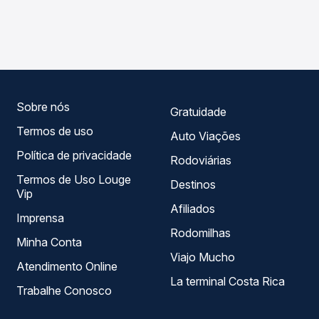
As viações Real Expresso operam o trecho de Ourinhos,
compara os preços de todas as viações em tempo real e
SP para Planaltina, DF - TODOS, com horários variados ao
garante a melhor oferta para o seu roteiro.
longo do dia. Na Quero Passagem você compara todas as
opções — empresas, horários, tipos de serviço e preços
— em um só lugar e escolhe a que melhor se encaixa na
sua viagem.
Sobre nós
Gratuidade
Termos de uso
Auto Viações
Política de privacidade
Rodoviárias
Termos de Uso Louge
Destinos
Vip
Afiliados
Imprensa
Rodomilhas
Minha Conta
Viajo Mucho
Atendimento Online
La terminal Costa Rica
Trabalhe Conosco