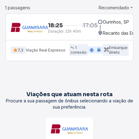
1 passagens
Recomendado
Ourinhos, SP
18:25
17:05
Duração:
22h 40m
Recanto das Ema
1
Embarque
ac_unit
wc
7,3
Viação Real Expresso
conexão
direto
Viações que atuam nesta rota
Procure a sua passagem de ônibus selecionando a viação de
sua preferência.