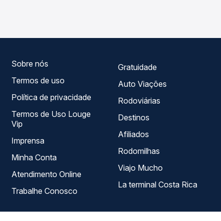
SP para Recanto das Emas, DF, com horários variados ao
garante a melhor oferta para o seu roteiro.
longo do dia. Na Quero Passagem você compara todas as
opções — empresas, horários, tipos de serviço e preços
— em um só lugar e escolhe a que melhor se encaixa na
sua viagem.
Sobre nós
Gratuidade
Termos de uso
Auto Viações
Política de privacidade
Rodoviárias
Termos de Uso Louge
Destinos
Vip
Afiliados
Imprensa
Rodomilhas
Minha Conta
Viajo Mucho
Atendimento Online
La terminal Costa Rica
Trabalhe Conosco