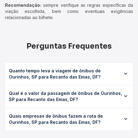
Recomendação:
sempre verifique as regras específicas da
viação escolhida, bem como eventuais exigências
relacionadas ao bilhete.
Perguntas Frequentes
Quanto tempo leva a viagem de ônibus de
Ourinhos, SP para Recanto das Emas, DF?
A viagem de ônibus de Ourinhos, SP para Recanto das
Qual é o valor da passagem de ônibus de Ourinhos,
Emas, DF leva em média 22h 45min, podendo variar
SP para Recanto das Emas, DF?
conforme a viação, o tipo de serviço (convencional,
executivo ou leito) e as condições de tráfego. Na Quero
O preço da passagem de ônibus de Ourinhos, SP para
Passagem você consulta os horários disponíveis e vê a
Quais empresas de ônibus fazem a rota de
Recanto das Emas, DF custa em média R$ 397,48 e varia
duração exata de cada opção na data desejada.
Ourinhos, SP para Recanto das Emas, DF?
conforme a data da viagem, a empresa, o tipo de poltrona
e a antecedência da compra. Na Quero Passagem você
As viações Real Expresso operam o trecho de Ourinhos,
compara os preços de todas as viações em tempo real e