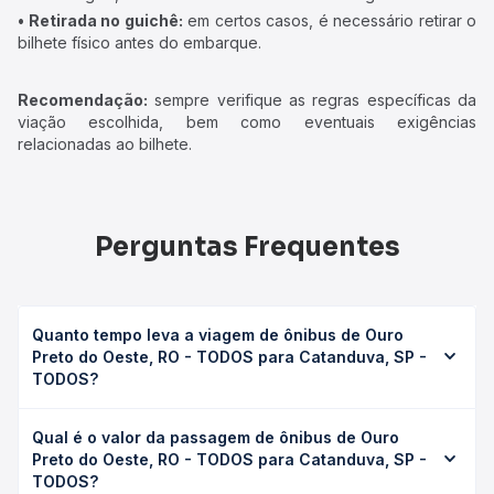
• Retirada no guichê:
em certos casos, é necessário retirar o
bilhete físico antes do embarque.
Recomendação:
sempre verifique as regras específicas da
viação escolhida, bem como eventuais exigências
relacionadas ao bilhete.
Perguntas Frequentes
Quanto tempo leva a viagem de ônibus de Ouro
Preto do Oeste, RO - TODOS para Catanduva, SP -
TODOS?
A viagem de ônibus de Ouro Preto do Oeste, RO - TODOS
Qual é o valor da passagem de ônibus de Ouro
para Catanduva, SP - TODOS leva em média 42h 50min,
Preto do Oeste, RO - TODOS para Catanduva, SP -
podendo variar conforme a viação, o tipo de serviço
TODOS?
(convencional, executivo ou leito) e as condições de