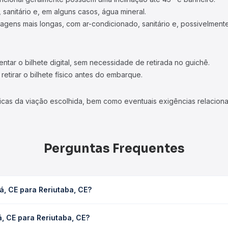
 sanitário e, em alguns casos, água mineral.
viagens mais longas, com ar-condicionado, sanitário e, possivelmente
tar o bilhete digital, sem necessidade de retirada no guichê.
etirar o bilhete físico antes do embarque.
icas da viação escolhida, bem como eventuais exigências relaciona
Perguntas Frequentes
á, CE para Reriutaba, CE?
E leva em média 0 horas, podendo variar conforme a viação, o tipo 
, CE para Reriutaba, CE?
sulta os horários disponíveis e vê a duração exata de cada opção