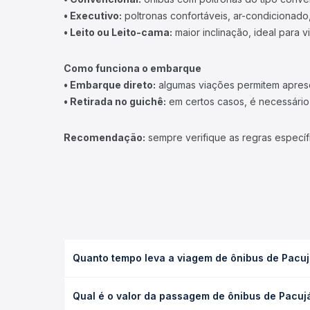
• Executivo:
poltronas confortáveis, ar-condicionado,
• Leito ou Leito-cama:
maior inclinação, ideal para 
Como funciona o embarque
• Embarque direto:
algumas viações permitem apresen
• Retirada no guichê:
em certos casos, é necessário r
Recomendação:
sempre verifique as regras específ
Quanto tempo leva a viagem de ônibus de Pacuj
A viagem de ônibus de Pacujá, CE para Reriutaba, C
Qual é o valor da passagem de ônibus de Pacujá
condições de tráfego. Na Quero Passagem você con