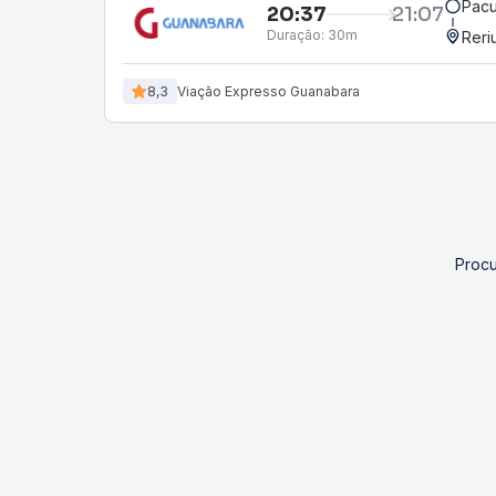
Pacu
20:37
21:07
Duração:
30m
Reri
8,3
Viação Expresso Guanabara
Procu