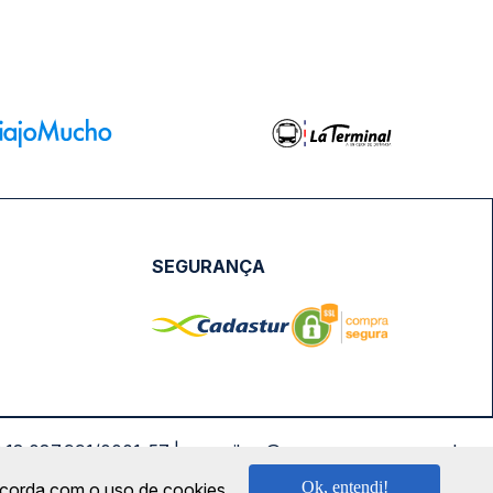
SEGURANÇA
NPJ: 18.087.991/0001-57 | saconibus@queropassagem.com.br
Ok, entendi!
oncorda com o uso de cookies.