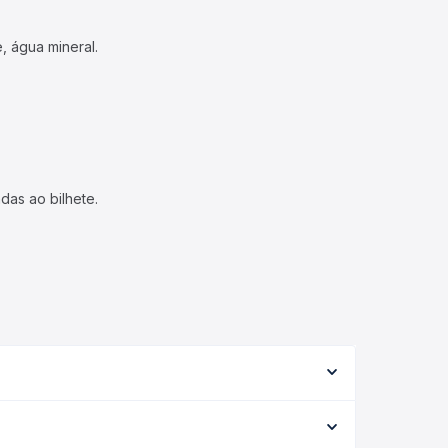
, água mineral.
das ao bilhete.
de serviço (convencional, executivo ou leito) e as
 na data desejada.