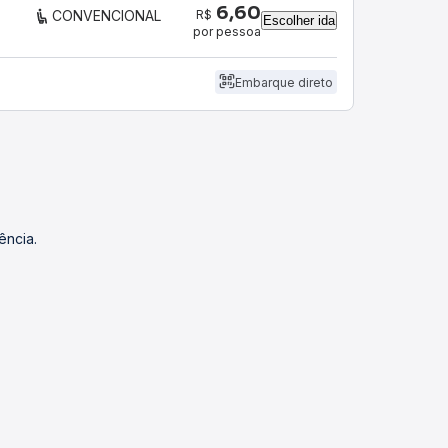
6,60
R$
CONVENCIONAL
Escolher ida
por pessoa
Embarque direto
ência.