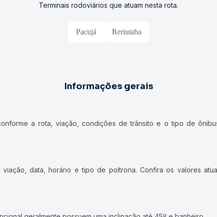
Terminais rodoviários que atuam nesta rota.
Pacujá
Reriutaba
Informações gerais
forme a rota, viação, condições de trânsito e o tipo de ônibus
iação, data, horário e tipo de poltrona. Confira os valores at
ncional geralmente possuem uma inclinação até 45º e banheiro.