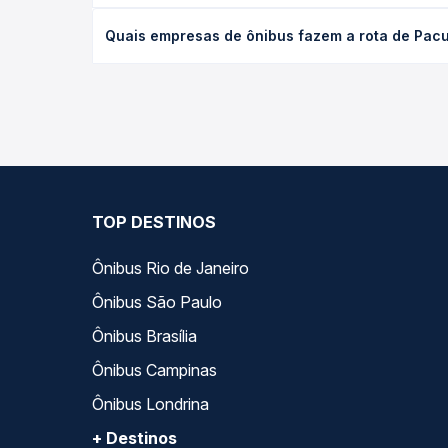
O preço da passagem de ônibus de Pacujá, CE para 
Quais empresas de ônibus fazem a rota de Pacu
antecedência da compra. Na Quero Passagem você c
As viações Expresso Guanabara operam o trecho de
opções — empresas, horários, tipos de serviço e p
TOP DESTINOS
Ônibus Rio de Janeiro
Ônibus São Paulo
Ônibus Brasília
Ônibus Campinas
Ônibus Londrina
+ Destinos