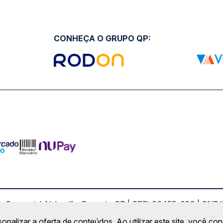
CONHEÇA O GRUPO QP:
ro Comercial Alphaville, Barueri - SP | CEP: 06453-038 | C
Copyright 2026 © QueroPassagem.com.br
sonalizar a oferta de conteúdos. Ao utilizar este site, você c