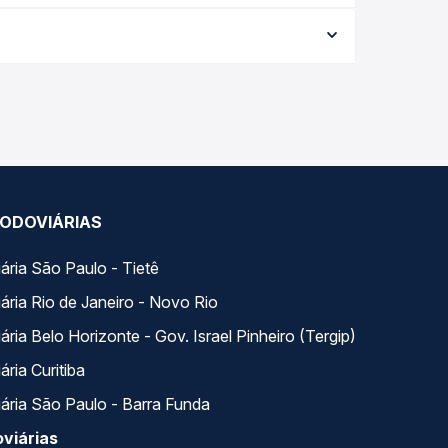
data da viagem, a empresa, o tipo de poltrona e a
elhor oferta para o seu roteiro.
do dia. Na Quero Passagem você compara todas as
viagem.
ODOVIÁRIAS
ária São Paulo - Tietê
ária Rio de Janeiro - Novo Rio
ria Belo Horizonte - Gov. Israel Pinheiro (Tergip)
ria Curitiba
ária São Paulo - Barra Funda
viárias