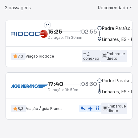
2 passagens
Recomendado
1°
Padre Paraíso, M
15:25
02:55
Duração:
11h 30min
Linhares, ES - Ro
1
Embarque
7,3
Viação Riodoce
conexão
direto
Padre Paraíso, M
17:40
03:30
Duração:
9h 50m
Linhares, ES - Ro
Embarque
airline_seat_legroom_extra
ac_unit
WC
8,3
Viação Águia Branca
direto