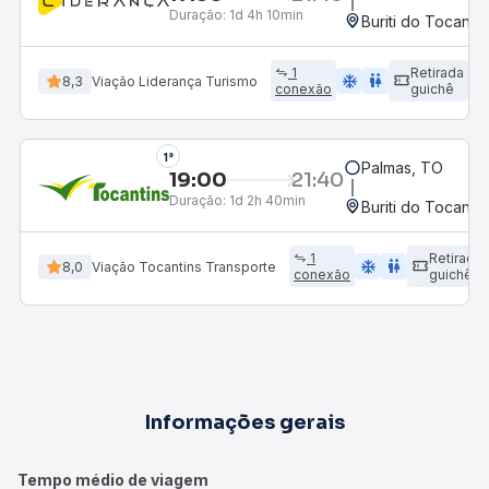
Duração:
1d 4h 10min
Buriti do Tocanti
1
Retirada
ac_unit
wc
8,3
Viação Liderança Turismo
conexão
guichê
1°
Palmas, TO
19:00
21:40
Duração:
1d 2h 40min
Buriti do Tocanti
1
Retirada
ac_unit
wc
8,0
Viação Tocantins Transporte
conexão
guichê
Informações gerais
Tempo médio de viagem