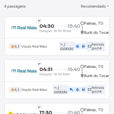
4 passagens
Recomendado
1°
Palmas, TO
04:30
15:40
Duração:
1d 11h 10min
Buriti do Tocanti
1
Retirada
ac_unit
wc
6,3
Viação Real Maia
conexão
guichê
1°
Palmas, TO
04:31
15:40
Duração:
1d 11h 9min
Buriti do Tocanti
1
Retirada
airline_seat_legroom_extra
ac_unit
wc
6,3
Viação Real Maia
conexão
guichê
1°
Palmas, TO
17:30
21:40