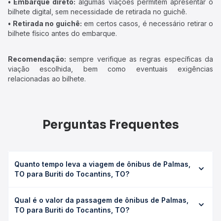
• Embarque direto:
algumas viações permitem apresentar o
bilhete digital, sem necessidade de retirada no guichê.
• Retirada no guichê:
em certos casos, é necessário retirar o
bilhete físico antes do embarque.
Recomendação:
sempre verifique as regras específicas da
viação escolhida, bem como eventuais exigências
relacionadas ao bilhete.
Perguntas Frequentes
Quanto tempo leva a viagem de ônibus de Palmas,
TO para Buriti do Tocantins, TO?
A viagem de ônibus de Palmas, TO para Buriti do
Qual é o valor da passagem de ônibus de Palmas,
Tocantins, TO leva em média 0 horas, podendo variar
TO para Buriti do Tocantins, TO?
conforme a viação, o tipo de serviço (convencional,