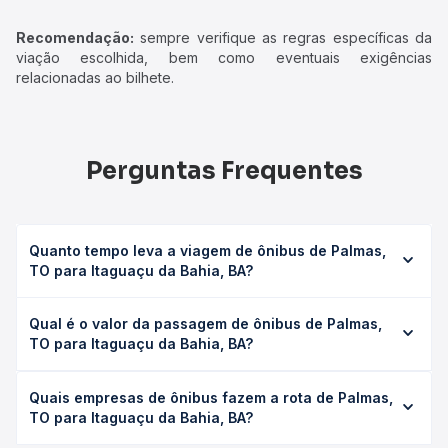
Recomendação:
sempre verifique as regras específicas da
viação escolhida, bem como eventuais exigências
relacionadas ao bilhete.
Perguntas Frequentes
Quanto tempo leva a viagem de ônibus de Palmas,
TO para Itaguaçu da Bahia, BA?
A viagem de ônibus de Palmas, TO para Itaguaçu da
Qual é o valor da passagem de ônibus de Palmas,
Bahia, BA leva em média 18h 5min, podendo variar
TO para Itaguaçu da Bahia, BA?
conforme a viação, o tipo de serviço (convencional,
executivo ou leito) e as condições de tráfego. Na Quero
O preço da passagem de ônibus de Palmas, TO para
Passagem você consulta os horários disponíveis e vê a
Quais empresas de ônibus fazem a rota de Palmas,
Itaguaçu da Bahia, BA custa em média R$ 317,20 e varia
duração exata de cada opção na data desejada.
TO para Itaguaçu da Bahia, BA?
conforme a data da viagem, a empresa, o tipo de poltrona
e a antecedência da compra. Na Quero Passagem você