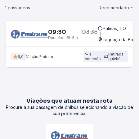
1 passagens
Recomendado
Palmas, TO
09:30
03:35
Duração:
18h 5m
Itaguaçu da Bahia
1
Retirada
6,0
Viação Emtram
conexão
guichê
Viações que atuam nesta rota
Procure a sua passagem de ônibus selecionando a viação de
sua preferência.