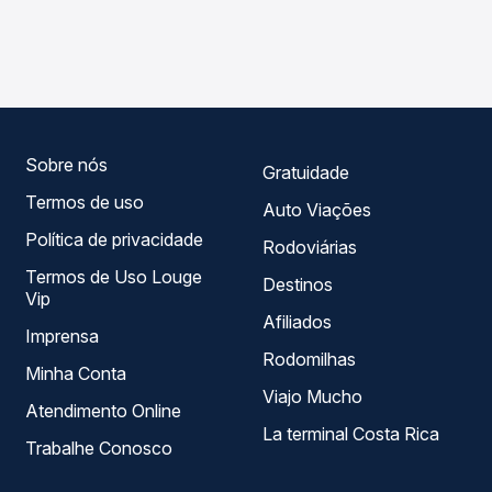
As viações Emtram operam o trecho de Palmas, TO para
compara os preços de todas as viações em tempo real e
Itaguaçu da Bahia, BA, com horários variados ao longo do
garante a melhor oferta para o seu roteiro.
dia. Na Quero Passagem você compara todas as opções
— empresas, horários, tipos de serviço e preços — em um
só lugar e escolhe a que melhor se encaixa na sua
viagem.
Sobre nós
Gratuidade
Termos de uso
Auto Viações
Política de privacidade
Rodoviárias
Termos de Uso Louge
Destinos
Vip
Afiliados
Imprensa
Rodomilhas
Minha Conta
Viajo Mucho
Atendimento Online
La terminal Costa Rica
Trabalhe Conosco