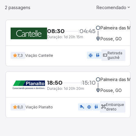
2 passagens
Recomendado
Palmeira das Mis
08:30
04:45
Duração:
1d 20h 15m
Posse, GO
Retirada
ac_unit
wc
7,3
Viação Cantelle
guichê
Palmeira das Mis
18:50
15:10
Duração:
1d 20h 20m
Posse, GO
Embarque
airline_seat_legroom_extra
ac_unit
WC
8,0
Viação Planalto
direto