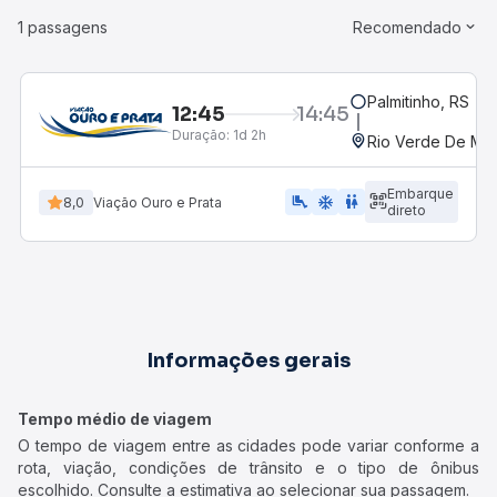
1 passagens
Recomendado
Palmitinho, RS
12:45
14:45
Duração:
1d 2h
Rio Verde De Ma
Embarque
airline_seat_legroom_extra
ac_unit
WC
8,0
Viação Ouro e Prata
direto
Informações gerais
Tempo médio de viagem
O tempo de viagem entre as cidades pode variar conforme a
rota, viação, condições de trânsito e o tipo de ônibus
escolhido. Consulte a estimativa ao selecionar sua passagem.