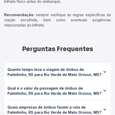
bilhete físico antes do embarque.
Recomendação:
sempre verifique as regras específicas da
viação escolhida, bem como eventuais exigências
relacionadas ao bilhete.
Perguntas Frequentes
Quanto tempo leva a viagem de ônibus de
Palmitinho, RS para Rio Verde de Mato Grosso, MS?
A viagem de ônibus de Palmitinho, RS para Rio Verde de
Qual é o valor da passagem de ônibus de
Mato Grosso, MS leva em média 26h, podendo variar
Palmitinho, RS para Rio Verde de Mato Grosso, MS?
conforme a viação, o tipo de serviço (convencional,
executivo ou leito) e as condições de tráfego. Na Quero
O preço da passagem de ônibus de Palmitinho, RS para
Passagem você consulta os horários disponíveis e vê a
Quais empresas de ônibus fazem a rota de
Rio Verde de Mato Grosso, MS custa em média R$ 678,87
duração exata de cada opção na data desejada.
Palmitinho, RS para Rio Verde de Mato Grosso, MS?
e varia conforme a data da viagem, a empresa, o tipo de