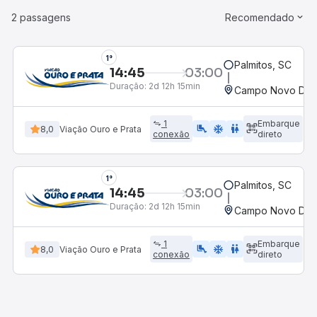
2 passagens
Recomendado
1°
Palmitos, SC
14:45
03:00
Duração:
2d 12h 15min
Campo Novo Do P
1
Embarque
airline_seat_legroom_extra
ac_unit
WC
8,0
Viação Ouro e Prata
conexão
direto
1°
Palmitos, SC
14:45
03:00
Duração:
2d 12h 15min
Campo Novo Do P
1
Embarque
airline_seat_legroom_extra
ac_unit
WC
8,0
Viação Ouro e Prata
conexão
direto