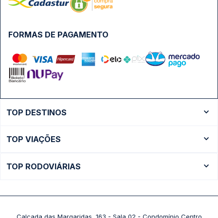
FORMAS DE PAGAMENTO
TOP DESTINOS
Ônibus Rio de Janeiro
TOP VIAÇÕES
Ônibus São Paulo
Passagens Cometa
Ônibus Brasília
TOP RODOVIÁRIAS
Passagens Gontijo
Ônibus Campinas
Rodoviária São Paulo - Tietê
Passagens 1001
Ônibus Londrina
Rodoviária Rio de Janeiro - Novo Rio
Passagens Águia Branca
+ Destinos
Rodoviária Belo Horizonte - Gov. Israel Pinheiro (Tergip)
Calçada das Margaridas, 163 - Sala 02 - Condomínio Centro