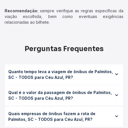
Recomendação:
sempre verifique as regras específicas da
viação escolhida, bem como eventuais exigências
relacionadas ao bilhete.
Perguntas Frequentes
Quanto tempo leva a viagem de ônibus de Palmitos,
SC - TODOS para Céu Azul, PR?
A viagem de ônibus de Palmitos, SC - TODOS para Céu
Qual é o valor da passagem de ônibus de Palmitos,
Azul, PR leva em média 8h 56min, podendo variar
SC - TODOS para Céu Azul, PR?
conforme a viação, o tipo de serviço (convencional,
executivo ou leito) e as condições de tráfego. Na Quero
O preço da passagem de ônibus de Palmitos, SC - TODOS
Passagem você consulta os horários disponíveis e vê a
Quais empresas de ônibus fazem a rota de
para Céu Azul, PR custa em média R$ 208,59 e varia
duração exata de cada opção na data desejada.
Palmitos, SC - TODOS para Céu Azul, PR?
conforme a data da viagem, a empresa, o tipo de poltrona
e a antecedência da compra. Na Quero Passagem você