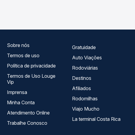
As viações Planalto operam o trecho de Palmitos, SC -
compara os preços de todas as viações em tempo real e
TODOS para Céu Azul, PR, com horários variados ao
garante a melhor oferta para o seu roteiro.
longo do dia. Na Quero Passagem você compara todas as
opções — empresas, horários, tipos de serviço e preços
— em um só lugar e escolhe a que melhor se encaixa na
sua viagem.
Sobre nós
Gratuidade
Termos de uso
Auto Viações
Política de privacidade
Rodoviárias
Termos de Uso Louge
Destinos
Vip
Afiliados
Imprensa
Rodomilhas
Minha Conta
Viajo Mucho
Atendimento Online
La terminal Costa Rica
Trabalhe Conosco