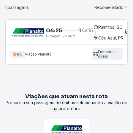
1 passagens
Recomendado
Palmitos, SC
04:25
14:05
C
Duração:
9h 40m
Céu Azul, PR
Embarque
8,0
Viação Planalto
direto
Viações que atuam nesta rota
Procure a sua passagem de ônibus selecionando a viação de
sua preferência.