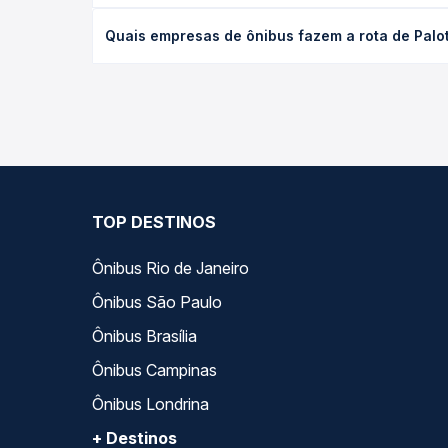
O preço da passagem de ônibus de Palotina, PR par
Quais empresas de ônibus fazem a rota de Palot
antecedência da compra. Na Quero Passagem você c
As viações Princesa dos Campos operam o trecho d
todas as opções — empresas, horários, tipos de se
TOP DESTINOS
Ônibus Rio de Janeiro
Ônibus São Paulo
Ônibus Brasília
Ônibus Campinas
Ônibus Londrina
+ Destinos