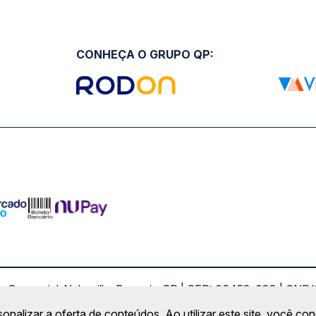
CONHEÇA O GRUPO QP:
ro Comercial Alphaville, Barueri - SP | CEP: 06453-038 | C
Copyright 2026 © QueroPassagem.com.br
sonalizar a oferta de conteúdos. Ao utilizar este site, você c