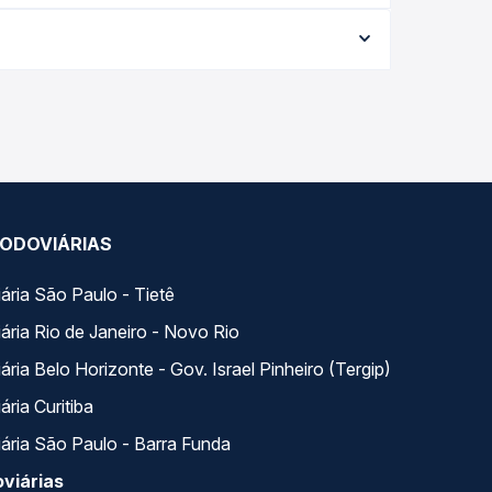
ata da viagem, a empresa, o tipo de poltrona e a
elhor oferta para o seu roteiro.
 longo do dia. Na Quero Passagem você compara
a na sua viagem.
ODOVIÁRIAS
ária São Paulo - Tietê
ária Rio de Janeiro - Novo Rio
ria Belo Horizonte - Gov. Israel Pinheiro (Tergip)
ria Curitiba
ária São Paulo - Barra Funda
viárias