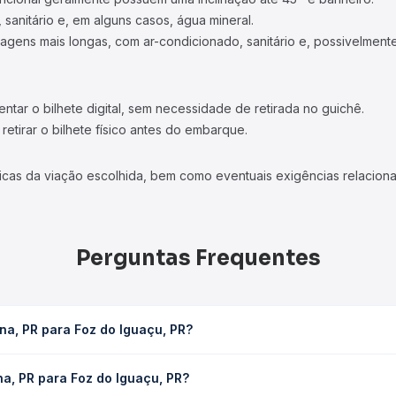
 sanitário e, em alguns casos, água mineral.
viagens mais longas, com ar-condicionado, sanitário e, possivelmente
tar o bilhete digital, sem necessidade de retirada no guichê.
etirar o bilhete físico antes do embarque.
icas da viação escolhida, bem como eventuais exigências relaciona
Perguntas Frequentes
na, PR para Foz do Iguaçu, PR?
uaçu, PR leva em média 5h 56min, podendo variar conforme a viação
na, PR para Foz do Iguaçu, PR?
em você consulta os horários disponíveis e vê a duração exata de