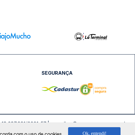
SEGURANÇA
NPJ: 18.087.991/0001-57 | saconibus@queropassagem.com.br
Ok, entendi!
oncorda com o uso de cookies.