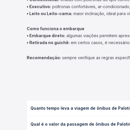
• Executivo:
poltronas confortáveis, ar-condicionado,
• Leito ou Leito-cama:
maior inclinação, ideal para 
Como funciona o embarque
• Embarque direto:
algumas viações permitem apresen
• Retirada no guichê:
em certos casos, é necessário r
Recomendação:
sempre verifique as regras específ
Quanto tempo leva a viagem de ônibus de Paloti
A viagem de ônibus de Palotina, PR para Foz do Ig
Qual é o valor da passagem de ônibus de Paloti
leito) e as condições de tráfego. Na Quero Passag