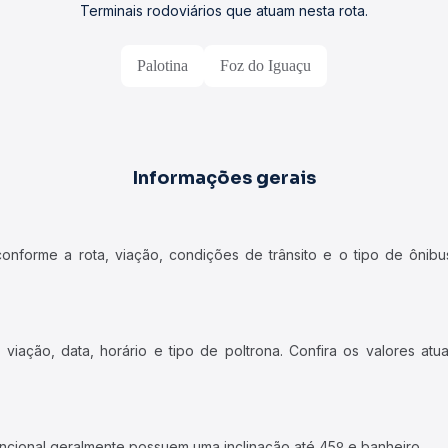
Terminais rodoviários que atuam nesta rota.
Palotina
Foz do Iguaçu
Informações gerais
forme a rota, viação, condições de trânsito e o tipo de ônibus
iação, data, horário e tipo de poltrona. Confira os valores at
ncional geralmente possuem uma inclinação até 45º e banheiro.