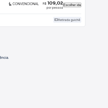
109,02
R$
CONVENCIONAL
Escolher ida
por pessoa
Retirada guichê
ência.