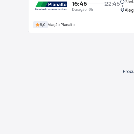
Pânt
16:45
22:45
Duração:
6h
Aleg
8,0
Viação Planalto
Procu