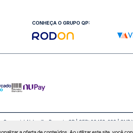
CONHEÇA O GRUPO QP:
ro Comercial Alphaville, Barueri - SP | CEP: 06453-038 | C
Copyright 2026 © QueroPassagem.com.br
sonalizar a oferta de conteúdos. Ao utilizar este site, você c