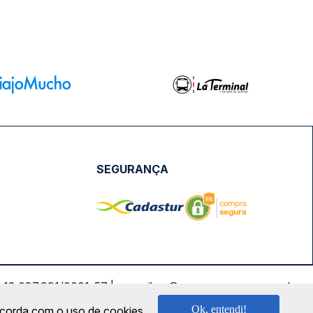
SEGURANÇA
NPJ: 18.087.991/0001-57 | saconibus@queropassagem.com.br
Ok, entendi!
oncorda com o uso de cookies.