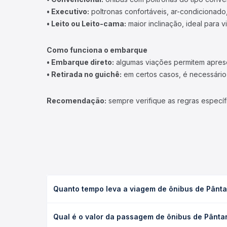
• Executivo:
poltronas confortáveis, ar-condicionado,
• Leito ou Leito-cama:
maior inclinação, ideal para 
Como funciona o embarque
• Embarque direto:
algumas viações permitem apresen
• Retirada no guichê:
em certos casos, é necessário r
Recomendação:
sempre verifique as regras específ
Quanto tempo leva a viagem de ônibus de Pântan
A viagem de ônibus de Pântano Grande, RS - Rodovi
Qual é o valor da passagem de ônibus de Pântan
(convencional, executivo ou leito) e as condições