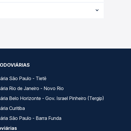
 221,33 e varia conforme a data da viagem, a
ações em tempo real e garante a melhor oferta
s variados ao longo do dia. Na Quero Passagem
lhor se encaixa na sua viagem.
ODOVIÁRIAS
ária São Paulo - Tietê
ária Rio de Janeiro - Novo Rio
ria Belo Horizonte - Gov. Israel Pinheiro (Tergip)
ria Curitiba
ária São Paulo - Barra Funda
viárias