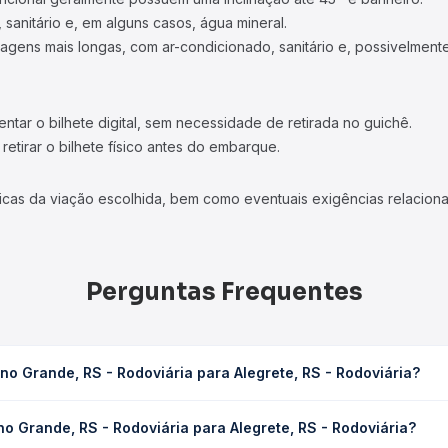
 sanitário e, em alguns casos, água mineral.
viagens mais longas, com ar-condicionado, sanitário e, possivelmente
tar o bilhete digital, sem necessidade de retirada no guichê.
etirar o bilhete físico antes do embarque.
icas da viação escolhida, bem como eventuais exigências relaciona
Perguntas Frequentes
o Grande, RS - Rodoviária para Alegrete, RS - Rodoviária?
ária para Alegrete, RS - Rodoviária leva em média 6h 39min, poden
o Grande, RS - Rodoviária para Alegrete, RS - Rodoviária?
 de tráfego. Na Quero Passagem você consulta os horários disponív