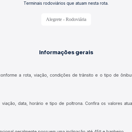
Terminais rodoviários que atuam nesta rota.
Alegrete - Rodoviária
Informações gerais
forme a rota, viação, condições de trânsito e o tipo de ônibus
iação, data, horário e tipo de poltrona. Confira os valores at
ncional geralmente possuem uma inclinação até 45º e banheiro.