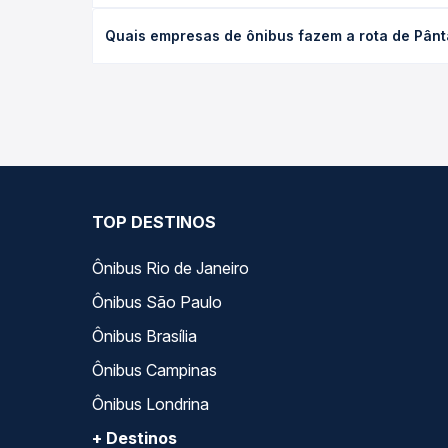
desejada.
O preço da passagem de ônibus de Pântano Grande, 
Quais empresas de ônibus fazem a rota de Pânta
empresa, o tipo de poltrona e a antecedência da 
para o seu roteiro.
As viações Planalto operam o trecho de Pântano Gr
você compara todas as opções — empresas, horário
TOP DESTINOS
Ônibus Rio de Janeiro
Ônibus São Paulo
Ônibus Brasília
Ônibus Campinas
Ônibus Londrina
+ Destinos