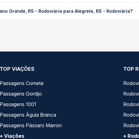
RS - Rodoviária para Alegrete, RS - Rodoviária custa em média R$
no Grande, RS - Rodoviária para Alegrete, RS - Rodoviária?
compra. Na Quero Passagem você compara os preços de todas as vi
ande, RS - Rodoviária para Alegrete, RS - Rodoviária, com horário
s, tipos de serviço e preços — em um só lugar e escolhe a que me
TOP VIAÇÕES
TOP R
Passagens Cometa
Rodovi
Passagens Gontijo
Rodovi
Passagens 1001
Rodoviá
Passagens Águia Branca
Rodoviá
Passagens Pássaro Marron
Rodovi
+ Viações
+ Rodo