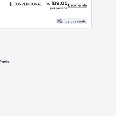
189,05
R$
CONVENCIONAL
Escolher ida
por pessoa
Embarque direto
ência.