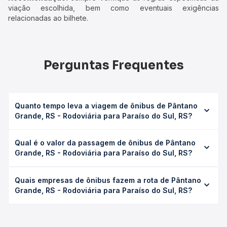
viação escolhida, bem como eventuais exigências
relacionadas ao bilhete.
Perguntas Frequentes
Quanto tempo leva a viagem de ônibus de Pântano
Grande, RS - Rodoviária para Paraíso do Sul, RS?
A viagem de ônibus de Pântano Grande, RS - Rodoviária
Qual é o valor da passagem de ônibus de Pântano
para Paraíso do Sul, RS leva em média 2h, podendo variar
Grande, RS - Rodoviária para Paraíso do Sul, RS?
conforme a viação, o tipo de serviço (convencional,
executivo ou leito) e as condições de tráfego. Na Quero
O preço da passagem de ônibus de Pântano Grande, RS -
Passagem você consulta os horários disponíveis e vê a
Quais empresas de ônibus fazem a rota de Pântano
Rodoviária para Paraíso do Sul, RS custa em média R$
duração exata de cada opção na data desejada.
Grande, RS - Rodoviária para Paraíso do Sul, RS?
68,90 e varia conforme a data da viagem, a empresa, o
tipo de poltrona e a antecedência da compra. Na Quero
As viações Planalto operam o trecho de Pântano Grande,
Passagem você compara os preços de todas as viações
RS - Rodoviária para Paraíso do Sul, RS, com horários
em tempo real e garante a melhor oferta para o seu