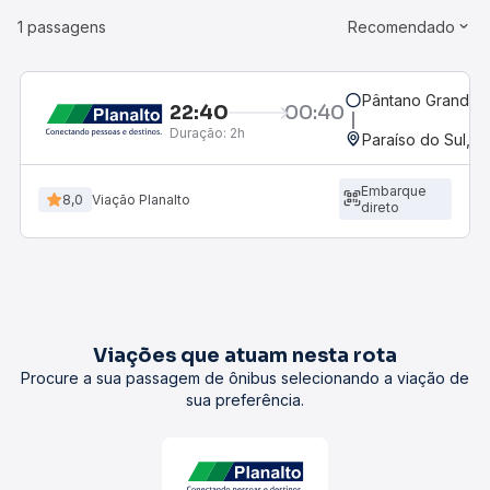
1 passagens
Recomendado
Pântano Grande, 
22:40
00:40
Duração:
2h
Paraíso do Sul, R
Embarque
8,0
Viação Planalto
direto
Viações que atuam nesta rota
Procure a sua passagem de ônibus selecionando a viação de
sua preferência.