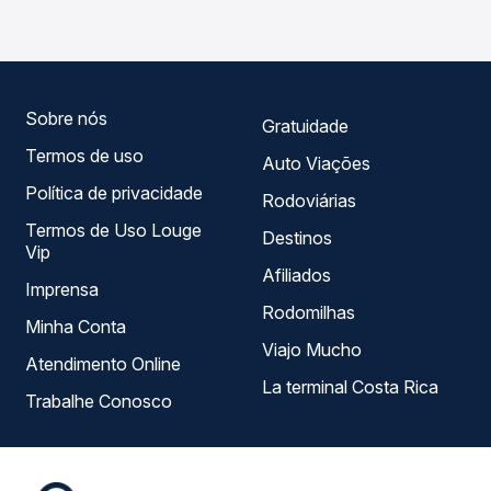
variados ao longo do dia. Na Quero Passagem você
roteiro.
compara todas as opções — empresas, horários, tipos de
serviço e preços — em um só lugar e escolhe a que
melhor se encaixa na sua viagem.
Sobre nós
Gratuidade
Termos de uso
Auto Viações
Política de privacidade
Rodoviárias
Termos de Uso Louge
Destinos
Vip
Afiliados
Imprensa
Rodomilhas
Minha Conta
Viajo Mucho
Atendimento Online
La terminal Costa Rica
Trabalhe Conosco