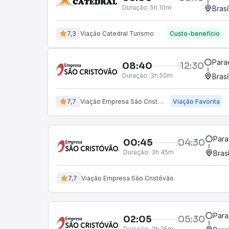
Duração:
5h 10m
Brasí
7,3
Viação Catedral Turismo
Custo-benefício
Para
08:40
12:30
Duração:
3h 50m
Brasí
7,7
Viação Empresa São Cristóvão
Viação Favorita
Para
00:45
04:30
Duração:
3h 45m
Bras
7,7
Viação Empresa São Cristóvão
Para
02:05
05:30
Duração:
3h 25m