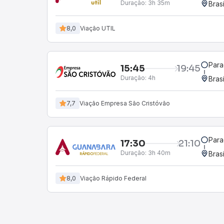
Duração:
3h 35m
Bras
8,0
Viação UTIL
Para
15:45
19:45
Duração:
4h
Bras
7,7
Viação Empresa São Cristóvão
Para
17:30
21:10
Duração:
3h 40m
Bras
8,0
Viação Rápido Federal