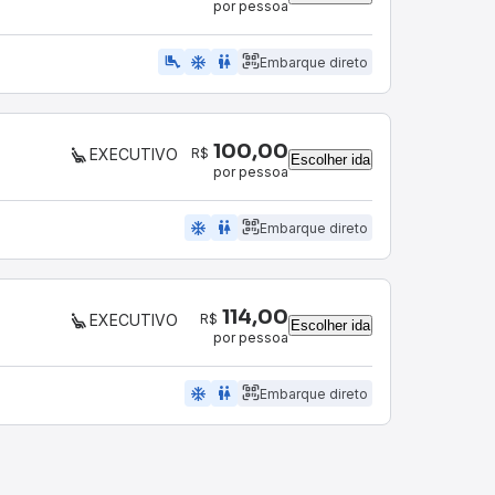
por pessoa
airline_seat_legroom_extra
ac_unit
wc
Embarque direto
100,00
R$
EXECUTIVO
Escolher ida
por pessoa
ac_unit
wc
Embarque direto
114,00
R$
EXECUTIVO
Escolher ida
por pessoa
ac_unit
wc
Embarque direto