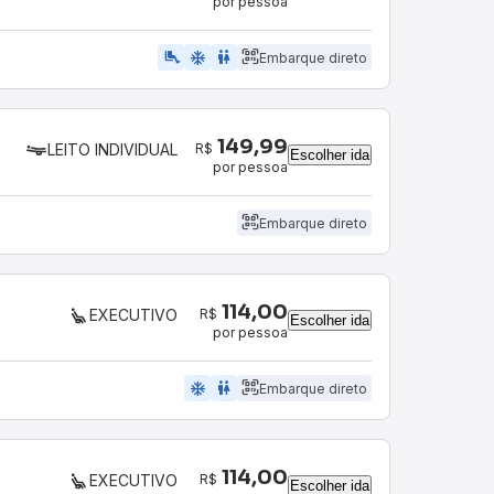
por pessoa
airline_seat_legroom_extra
ac_unit
wc
Embarque direto
149,99
R$
LEITO INDIVIDUAL
Escolher ida
por pessoa
Embarque direto
114,00
R$
EXECUTIVO
Escolher ida
por pessoa
ac_unit
wc
Embarque direto
114,00
R$
EXECUTIVO
Escolher ida