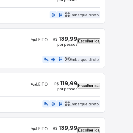
ac_unit
wc
Embarque direto
139,99
R$
LEITO
Escolher ida
por pessoa
airline_seat_legroom_extra
ac_unit
wc
Embarque direto
119,99
R$
LEITO
Escolher ida
por pessoa
airline_seat_legroom_extra
ac_unit
wc
Embarque direto
139,99
R$
LEITO
Escolher ida