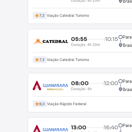
Duração:
4h 20m
Bras
7,3
Viação Catedral Turismo
Para
05:55
10:15
Duração:
4h 20m
Bras
7,3
Viação Catedral Turismo
Para
08:00
12:00
Duração:
4h
Bras
8,0
Viação Rápido Federal
Para
13:00
16:40