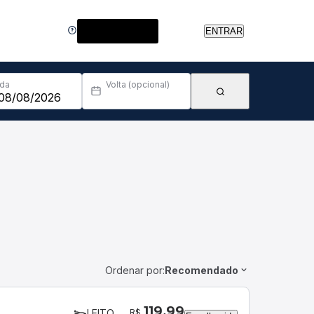
Central de Ajuda
ENTRAR
Ida
Volta (opcional)
Ordenar por:
Recomendado
119,99
R$
LEITO