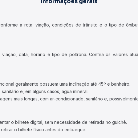
Informações gerais
forme a rota, viação, condições de trânsito e o tipo de ônibus
iação, data, horário e tipo de poltrona. Confira os valores at
ncional geralmente possuem uma inclinação até 45º e banheiro.
 sanitário e, em alguns casos, água mineral.
viagens mais longas, com ar-condicionado, sanitário e, possivelmente
tar o bilhete digital, sem necessidade de retirada no guichê.
etirar o bilhete físico antes do embarque.