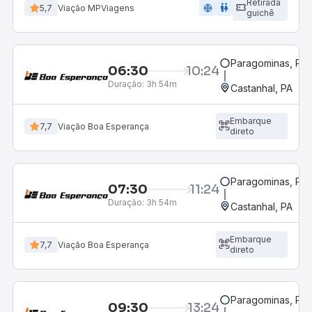
Retirada
ac_unit
wc
5,7
Viação MPViagens
guichê
Paragominas, PA
06:30
10:24
Duração:
3h 54m
Castanhal, PA
Embarque
7,7
Viação Boa Esperança
direto
Paragominas, PA
07:30
11:24
Duração:
3h 54m
Castanhal, PA
Embarque
7,7
Viação Boa Esperança
direto
Paragominas, PA
09:30
13:24