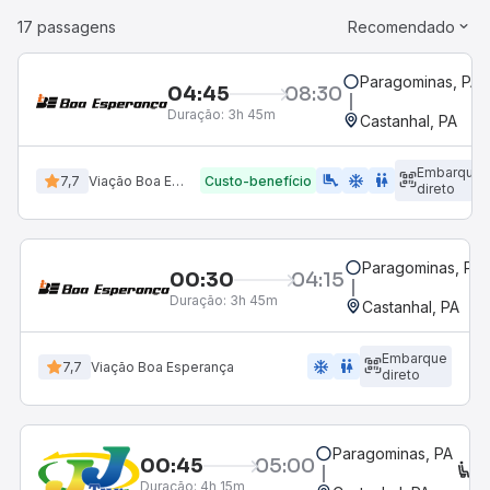
17 passagens
Recomendado
Paragominas, PA
04:45
08:30
Duração:
3h 45m
Castanhal, PA
Embarque
airline_seat_legroom_extra
ac_unit
wc
7,7
Viação Boa Esperança
Custo-benefício
direto
Paragominas, PA
00:30
04:15
Duração:
3h 45m
Castanhal, PA
Embarque
ac_unit
wc
7,7
Viação Boa Esperança
direto
Paragominas, PA
00:45
05:00
C
Duração:
4h 15m