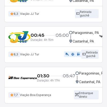
Castanhal, PA
Retirada
8,3
Viação JJ Tur
guichê
Paragominas, PA
00:45
05:00
L
Duração:
4h 15m
Castanhal, PA
Retirada
airline_seat_legroom_extra
ac_unit
wc
8,3
Viação JJ Tur
guichê
Paragominas, PA
01:30
05:47
Duração:
4h 17m
Castanhal, PA
Embarque
7,7
Viação Boa Esperança
direto