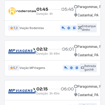
Paragominas, PA
01:45
05:45
Duração:
4h
Castanhal, PA
Embarque
airline_seat_legroom_extra
ac_unit
WC
7,3
Viação Roderotas
direto
Paragominas, PA
02:12
06:01
Duração:
3h 49m
Castanhal, PA
Retirada
airline_seat_legroom_extra
ac_unit
wc
5,7
Viação MPViagens
guichê
Paragominas, PA
02:15
06:00
Duração:
3h 45m
Castanhal, PA