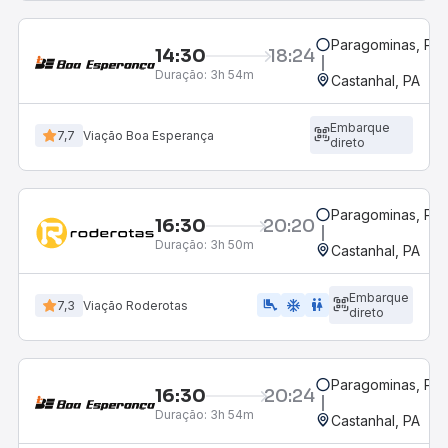
Paragominas, PA
14:30
18:24
Duração:
3h 54m
Castanhal, PA
Embarque
7,7
Viação Boa Esperança
direto
Paragominas, PA
16:30
20:20
Duração:
3h 50m
Castanhal, PA
Embarque
airline_seat_legroom_extra
ac_unit
WC
7,3
Viação Roderotas
direto
Paragominas, PA
16:30
20:24
Duração:
3h 54m
Castanhal, PA