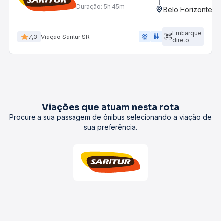
Duração:
5h 45m
Belo Horizonte, M
Embarque
ac_unit
wc
7,3
Viação Saritur SR
direto
Viações que atuam nesta rota
Procure a sua passagem de ônibus selecionando a viação de
sua preferência.