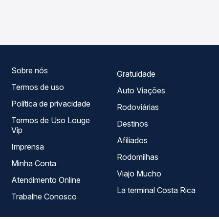
em tempo real e garante a melhor oferta para o seu
- TODOS para Belo Horizonte, MG - TODOS, com horários
roteiro.
variados ao longo do dia. Na Quero Passagem você
compara todas as opções — empresas, horários, tipos de
serviço e preços — em um só lugar e escolhe a que
melhor se encaixa na sua viagem.
Sobre nós
Gratuidade
Termos de uso
Auto Viações
Política de privacidade
Rodoviárias
Termos de Uso Louge
Destinos
Vip
Afiliados
Imprensa
Rodomilhas
Minha Conta
Viajo Mucho
Atendimento Online
La terminal Costa Rica
Trabalhe Conosco