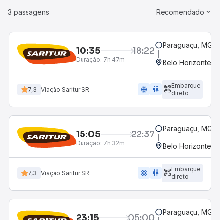
3 passagens
Recomendado
Paraguaçu, MG - 
10:35
18:22
Duração:
7h 47m
Belo Horizonte, M
Embarque
ac_unit
wc
7,3
Viação Saritur SR
direto
Paraguaçu, MG - 
15:05
22:37
Duração:
7h 32m
Belo Horizonte, M
Embarque
ac_unit
wc
7,3
Viação Saritur SR
direto
Paraguaçu, MG - 
23:15
05:00