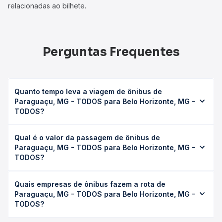
relacionadas ao bilhete.
Perguntas Frequentes
Quanto tempo leva a viagem de ônibus de
Paraguaçu, MG - TODOS para Belo Horizonte, MG -
TODOS?
A viagem de ônibus de Paraguaçu, MG - TODOS para
Qual é o valor da passagem de ônibus de
Belo Horizonte, MG - TODOS leva em média 6h 30min,
Paraguaçu, MG - TODOS para Belo Horizonte, MG -
podendo variar conforme a viação, o tipo de serviço
TODOS?
(convencional, executivo ou leito) e as condições de
tráfego. Na Quero Passagem você consulta os horários
O preço da passagem de ônibus de Paraguaçu, MG -
disponíveis e vê a duração exata de cada opção na data
Quais empresas de ônibus fazem a rota de
TODOS para Belo Horizonte, MG - TODOS custa em média
desejada.
Paraguaçu, MG - TODOS para Belo Horizonte, MG -
R$ 242,50 e varia conforme a data da viagem, a empresa,
TODOS?
o tipo de poltrona e a antecedência da compra. Na Quero
Passagem você compara os preços de todas as viações
As viações Saritur SR operam o trecho de Paraguaçu, MG