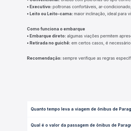
• Executivo:
poltronas confortáveis, ar-condicionado,
• Leito ou Leito-cama:
maior inclinação, ideal para 
Como funciona o embarque
• Embarque direto:
algumas viações permitem apresen
• Retirada no guichê:
em certos casos, é necessário r
Recomendação:
sempre verifique as regras específ
Quanto tempo leva a viagem de ônibus de Paragu
A viagem de ônibus de Paraguaçu Paulista, SP para 
Qual é o valor da passagem de ônibus de Paragu
leito) e as condições de tráfego. Na Quero Passag