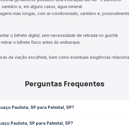
 sanitário e, em alguns casos, água mineral.
viagens mais longas, com ar-condicionado, sanitário e, possivelmente
tar o bilhete digital, sem necessidade de retirada no guichê.
etirar o bilhete físico antes do embarque.
icas da viação escolhida, bem como eventuais exigências relaciona
Perguntas Frequentes
açu Paulista, SP para Palmital, SP?
Palmital, SP leva em média 1h 20min, podendo variar conforme a vi
açu Paulista, SP para Palmital, SP?
em você consulta os horários disponíveis e vê a duração exata de