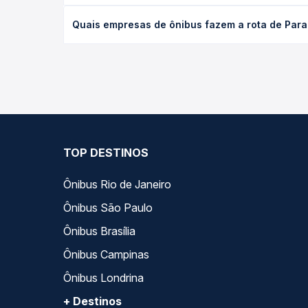
O preço da passagem de ônibus de Paraguaçu Paulis
Quais empresas de ônibus fazem a rota de Parag
a antecedência da compra. Na Quero Passagem você
As viações Andorinha operam o trecho de Paraguaçu
opções — empresas, horários, tipos de serviço e p
TOP DESTINOS
Ônibus Rio de Janeiro
Ônibus São Paulo
Ônibus Brasília
Ônibus Campinas
Ônibus Londrina
+ Destinos