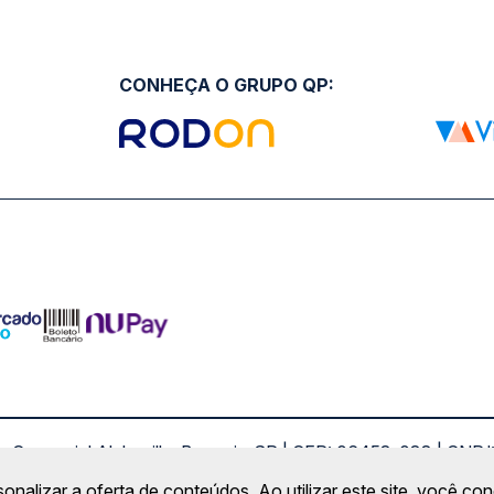
CONHEÇA O GRUPO QP:
ro Comercial Alphaville, Barueri - SP | CEP: 06453-038 | C
Copyright 2026 © QueroPassagem.com.br
sonalizar a oferta de conteúdos. Ao utilizar este site, você c