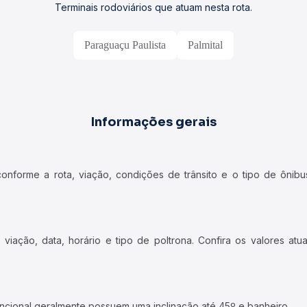
Terminais rodoviários que atuam nesta rota.
Paraguaçu Paulista
Palmital
Informações gerais
forme a rota, viação, condições de trânsito e o tipo de ônibus
iação, data, horário e tipo de poltrona. Confira os valores at
ncional geralmente possuem uma inclinação até 45º e banheiro.