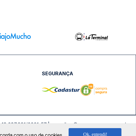
SEGURANÇA
NPJ: 18.087.991/0001-57 | saconibus@queropassagem.com.br
Ok, entendi!
oncorda com o uso de cookies.