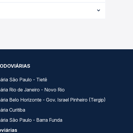
a data da viagem, a empresa, o tipo de poltrona e
 melhor oferta para o seu roteiro.
do dia. Na Quero Passagem você compara todas as
viagem.
ODOVIÁRIAS
ária São Paulo - Tietê
ária Rio de Janeiro - Novo Rio
ria Belo Horizonte - Gov. Israel Pinheiro (Tergip)
ria Curitiba
ária São Paulo - Barra Funda
viárias