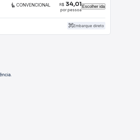
34,01
R$
CONVENCIONAL
Escolher ida
por pessoa
Embarque direto
ência.