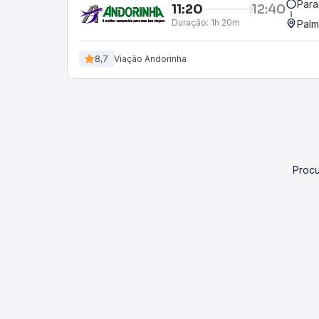
Para
11:20
12:40
Duração:
1h 20m
Palm
8,7
Viação Andorinha
Procu