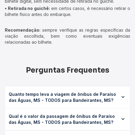
bilhete digital, sem necessidade de retirada no guichê.
• Retirada no guichê:
em certos casos, é necessário retirar o
bilhete físico antes do embarque.
Recomendação:
sempre verifique as regras específicas da
viação escolhida, bem como eventuais exigências
relacionadas ao bilhete.
Perguntas Frequentes
Quanto tempo leva a viagem de ônibus de Paraíso
das Águas, MS - TODOS para Bandeirantes, MS?
A viagem de ônibus de Paraíso das Águas, MS - TODOS
Qual é o valor da passagem de ônibus de Paraíso
para Bandeirantes, MS leva em média 3h 10min, podendo
das Águas, MS - TODOS para Bandeirantes, MS?
variar conforme a viação, o tipo de serviço (convencional,
executivo ou leito) e as condições de tráfego. Na Quero
O preço da passagem de ônibus de Paraíso das Águas,