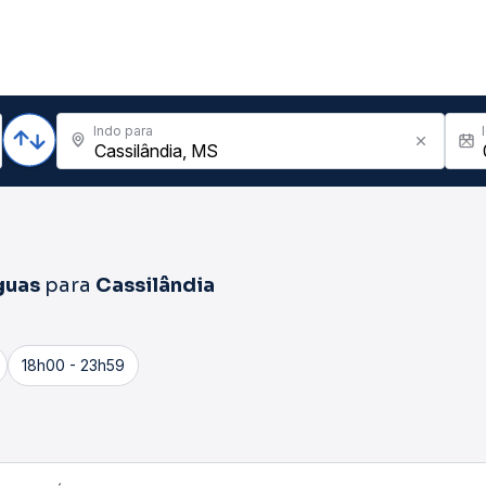
Indo para
guas
para
Cassilândia
18h00 - 23h59