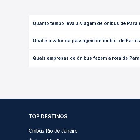
Quanto tempo leva a viagem de ônibus de Para
A viagem de ônibus de Paraíso das Águas, MS - TOD
Qual é o valor da passagem de ônibus de Paraí
executivo ou leito) e as condições de tráfego. Na
O preço da passagem de ônibus de Paraíso das Águ
Quais empresas de ônibus fazem a rota de Par
de poltrona e a antecedência da compra. Na Quero
As viações Cruzeiro do Sul operam o trecho de Pa
compara todas as opções — empresas, horários, ti
TOP DESTINOS
Ônibus Rio de Janeiro