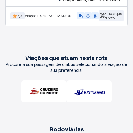
Embarque
airline_seat_legroom_extra
ac_unit
wc
7,3
Viação EXPRESSO MAMORE
direto
Viações que atuam nesta rota
Procure a sua passagem de ônibus selecionando a viação de
sua preferência.
Rodoviárias