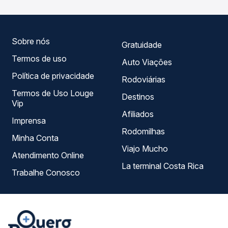
empresas, horários, tipos de serviço e preços — em um
só lugar e escolhe a que melhor se encaixa na sua
viagem.
Sobre nós
Gratuidade
Termos de uso
Auto Viações
Política de privacidade
Rodoviárias
Termos de Uso Louge
Destinos
Vip
Afiliados
Imprensa
Rodomilhas
Minha Conta
Viajo Mucho
Atendimento Online
La terminal Costa Rica
Trabalhe Conosco