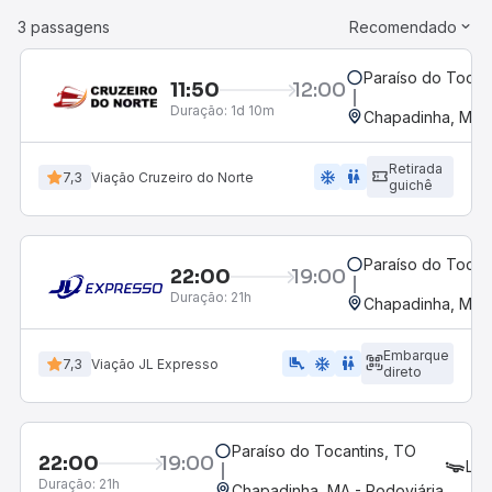
3 passagens
Recomendado
Paraíso do Tocan
11:50
12:00
Duração:
1d 10m
Chapadinha, MA -
Retirada
ac_unit
wc
7,3
Viação Cruzeiro do Norte
guichê
Paraíso do Tocan
22:00
19:00
Duração:
21h
Chapadinha, MA -
Embarque
airline_seat_legroom_extra
ac_unit
wc
7,3
Viação JL Expresso
direto
Paraíso do Tocantins, TO
22:00
19:00
LEI
Duração:
21h
Chapadinha, MA - Rodoviária