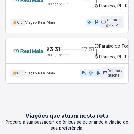
Duração:
18h
Floriano, PI - Rod
Retirada
ac_unit
wc
6,3
Viação Real Maia
guichê
Paraíso do Tocan
23:31
17:31
Duração:
18h
Floriano, PI - Rod
Retirada
airline_seat_legroom_extra
ac_unit
wc
6,3
Viação Real Maia
guichê
Viações que atuam nesta rota
Procure a sua passagem de ônibus selecionando a viação de
sua preferência.