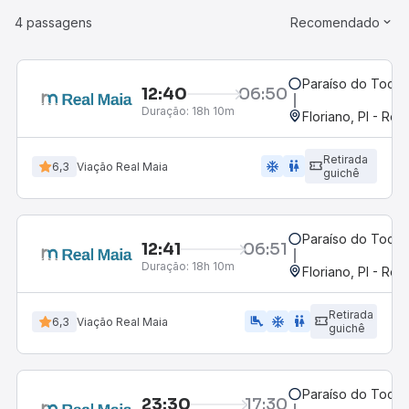
4 passagens
Recomendado
Paraíso do Tocan
12:40
06:50
Duração:
18h 10m
Floriano, PI - Rod
Retirada
ac_unit
wc
6,3
Viação Real Maia
guichê
Paraíso do Tocan
12:41
06:51
Duração:
18h 10m
Floriano, PI - Rod
Retirada
airline_seat_legroom_extra
ac_unit
wc
6,3
Viação Real Maia
guichê
Paraíso do Tocan
23:30
17:30