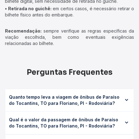
bilhete digital, sem necessidade de retirada no guichê.
• Retirada no guichê:
em certos casos, é necessário retirar o
bilhete físico antes do embarque.
Recomendação:
sempre verifique as regras específicas da
viação escolhida, bem como eventuais exigências
relacionadas ao bilhete.
Perguntas Frequentes
Quanto tempo leva a viagem de ônibus de Paraíso
do Tocantins, TO para Floriano, PI - Rodoviária?
A viagem de ônibus de Paraíso do Tocantins, TO para
Qual é o valor da passagem de ônibus de Paraíso
Floriano, PI - Rodoviária leva em média 18h 5min, podendo
do Tocantins, TO para Floriano, PI - Rodoviária?
variar conforme a viação, o tipo de serviço (convencional,
executivo ou leito) e as condições de tráfego. Na Quero
O preço da passagem de ônibus de Paraíso do Tocantins,