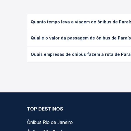
Quanto tempo leva a viagem de ônibus de Paraí
A viagem de ônibus de Paraíso do Tocantins, TO pa
Qual é o valor da passagem de ônibus de Paraí
executivo ou leito) e as condições de tráfego. Na
O preço da passagem de ônibus de Paraíso do Toca
Quais empresas de ônibus fazem a rota de Para
poltrona e a antecedência da compra. Na Quero Pa
As viações Roderotas, Satélite Norte operam o tre
compara todas as opções — empresas, horários, ti
TOP DESTINOS
Ônibus Rio de Janeiro