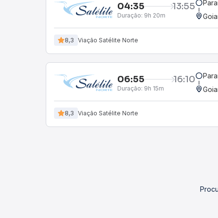
Para
04:35
13:55
Duração:
9h 20m
Goia
8,3
Viação Satélite Norte
Para
06:55
16:10
Duração:
9h 15m
Goia
8,3
Viação Satélite Norte
Procu