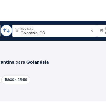
Indo para
cantins
para
Goianésia
18h00 - 23h59