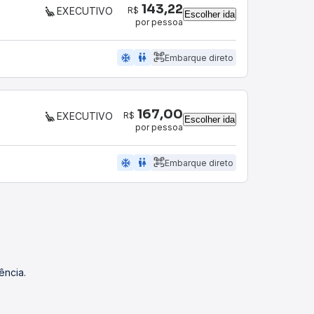
143,22
R$
EXECUTIVO
Escolher ida
por pessoa
ac_unit
wc
Embarque direto
167,00
R$
EXECUTIVO
Escolher ida
por pessoa
ac_unit
wc
Embarque direto
ência.