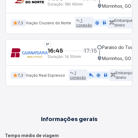
Duração:
18h 45min
Morrinhos, GO - 
1
Embarque
ac_unit
wc
7,3
Viação Cruzeiro do Norte
conexão
direto
1°
Paraíso do Tocan
16:45
17:15
Duração:
1d 30min
Morrinhos, GO - 
1
Embarque
airline_seat_legroom_extra
ac_unit
WC
7,3
Viação Real Expresso
conexão
direto
Informações gerais
Tempo médio de viagem