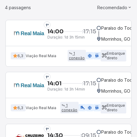
4 passagens
Recomendado
1°
Paraíso do Tocan
14:00
17:15
Duração:
1d 3h 15min
Morrinhos, GO - 
1
Embarque
ac_unit
wc
6,3
Viação Real Maia
conexão
direto
1°
Paraíso do Tocan
14:01
17:15
Duração:
1d 3h 14min
Morrinhos, GO - 
1
Embarque
airline_seat_legroom_extra
ac_unit
wc
6,3
Viação Real Maia
conexão
direto
1°
Paraíso do Tocan
14:30
09:15