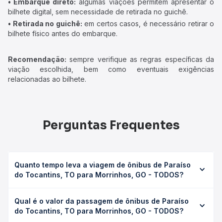
• Embarque direto:
algumas viações permitem apresentar o
bilhete digital, sem necessidade de retirada no guichê.
• Retirada no guichê:
em certos casos, é necessário retirar o
bilhete físico antes do embarque.
Recomendação:
sempre verifique as regras específicas da
viação escolhida, bem como eventuais exigências
relacionadas ao bilhete.
Perguntas Frequentes
Quanto tempo leva a viagem de ônibus de Paraíso
do Tocantins, TO para Morrinhos, GO - TODOS?
A viagem de ônibus de Paraíso do Tocantins, TO para
Qual é o valor da passagem de ônibus de Paraíso
Morrinhos, GO - TODOS leva em média 0 horas, podendo
do Tocantins, TO para Morrinhos, GO - TODOS?
variar conforme a viação, o tipo de serviço (convencional,