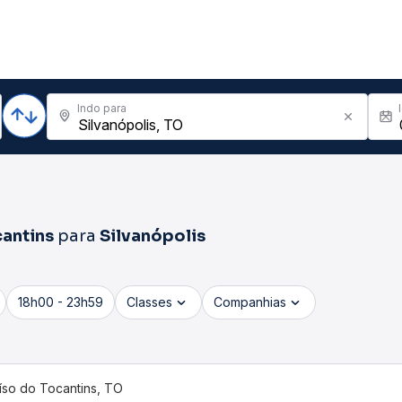
Indo para
cantins
para
Silvanópolis
18h00 - 23h59
Classes
Companhias
íso do Tocantins, TO