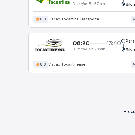
Duração:
5h 57min
Silv
8,0
Viação Tocantins Transporte
Para
08:20
13:40
Duração:
5h 20min
Silv
8,3
Viação Tocantinense
Procu