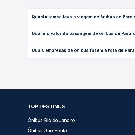
Quanto tempo leva a viagem de ônibus de Paraís
A viagem de ônibus de Paraíso do Tocantins, TO pa
Qual é o valor da passagem de ônibus de Paraís
executivo ou leito) e as condições de tráfego. Na
O preço da passagem de ônibus de Paraíso do Tocan
Quais empresas de ônibus fazem a rota de Paraí
poltrona e a antecedência da compra. Na Quero Pa
As viações Real Maia operam o trecho de Paraíso 
todas as opções — empresas, horários, tipos de se
TOP DESTINOS
Ônibus Rio de Janeiro
Ônibus São Paulo