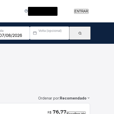
Central de Ajuda
ENTRAR
Ida
Volta (opcional)
Ordenar por:
Recomendado
76,77
R$
Escolher ida