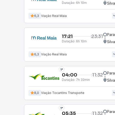
Duração:
6h 10m
Silv
6,3
Viação Real Maia
Para
17:21
23:31
Duração:
6h 10m
Silv
6,3
Viação Real Maia
1°
Para
04:00
11:32
Duração:
7h 32min
Silv
8,0
Viação Tocantins Transporte
1°
Para
05:35
11:32