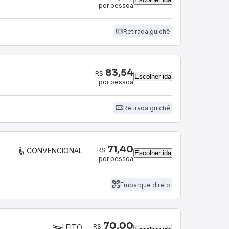
por pessoa
Retirada guichê
83,54
R$
Escolher ida
por pessoa
Retirada guichê
71,40
R$
CONVENCIONAL
Escolher ida
por pessoa
Embarque direto
70,00
R$
LEITO