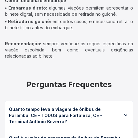
Como funciona o embarque
• Embarque direto:
algumas viações permitem apresentar o
bilhete digital, sem necessidade de retirada no guichê.
• Retirada no guichê:
em certos casos, é necessário retirar o
bilhete físico antes do embarque.
Recomendação:
sempre verifique as regras específicas da
viação escolhida, bem como eventuais exigências
relacionadas ao bilhete.
Perguntas Frequentes
Quanto tempo leva a viagem de ônibus de
Parambu, CE - TODOS para Fortaleza, CE -
Terminal Antônio Bezerra?
A viagem de ônibus de Parambu, CE - TODOS para
Qual é o valor da passagem de ônibus de Parambu,