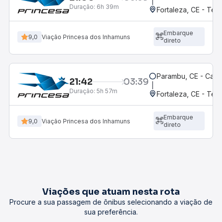
Duração:
6h 39m
Fortaleza, CE - Ter
Embarque
9,0
Viação Princesa dos Inhamuns
direto
Parambu, CE - Café
21:42
03:39
Duração:
5h 57m
Fortaleza, CE - Ter
Embarque
9,0
Viação Princesa dos Inhamuns
direto
Viações que atuam nesta rota
Procure a sua passagem de ônibus selecionando a viação de
sua preferência.