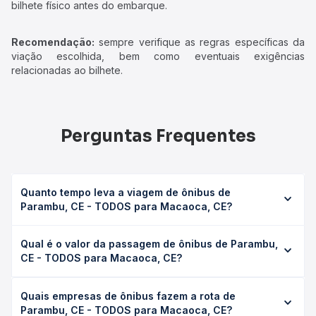
bilhete físico antes do embarque.
Recomendação:
sempre verifique as regras específicas da
viação escolhida, bem como eventuais exigências
relacionadas ao bilhete.
Perguntas Frequentes
Quanto tempo leva a viagem de ônibus de
Parambu, CE - TODOS para Macaoca, CE?
A viagem de ônibus de Parambu, CE - TODOS para
Qual é o valor da passagem de ônibus de Parambu,
Macaoca, CE leva em média 4h 9min, podendo variar
CE - TODOS para Macaoca, CE?
conforme a viação, o tipo de serviço (convencional,
executivo ou leito) e as condições de tráfego. Na Quero
O preço da passagem de ônibus de Parambu, CE -
Passagem você consulta os horários disponíveis e vê a
Quais empresas de ônibus fazem a rota de
TODOS para Macaoca, CE custa em média R$ 54,99 e
duração exata de cada opção na data desejada.
Parambu, CE - TODOS para Macaoca, CE?
varia conforme a data da viagem, a empresa, o tipo de