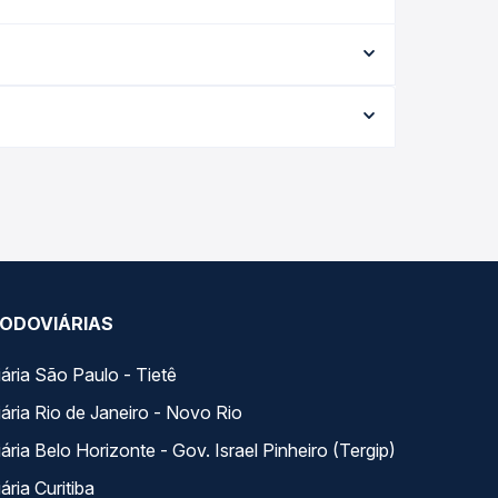
ipo de serviço (convencional, executivo ou leito)
opção na data desejada.
e a data da viagem, a empresa, o tipo de poltrona
 a melhor oferta para o seu roteiro.
do dia. Na Quero Passagem você compara todas as
viagem.
ODOVIÁRIAS
ária São Paulo - Tietê
ária Rio de Janeiro - Novo Rio
ria Belo Horizonte - Gov. Israel Pinheiro (Tergip)
ria Curitiba