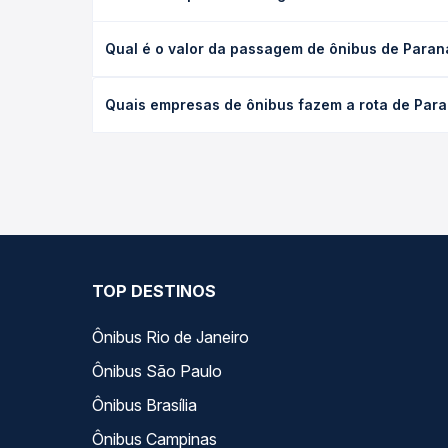
A viagem de ônibus de Paranaíba, MS para Ji-Paran
Qual é o valor da passagem de ônibus de Paran
e as condições de tráfego. Na Quero Passagem voc
O preço da passagem de ônibus de Paranaíba, MS pa
Quais empresas de ônibus fazem a rota de Para
e a antecedência da compra. Na Quero Passagem vo
As viações não identificadas operam o trecho de P
opções — empresas, horários, tipos de serviço e p
TOP DESTINOS
Ônibus Rio de Janeiro
Ônibus São Paulo
Ônibus Brasília
Ônibus Campinas