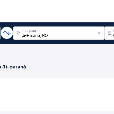
Indo para
a
Ji-paraná