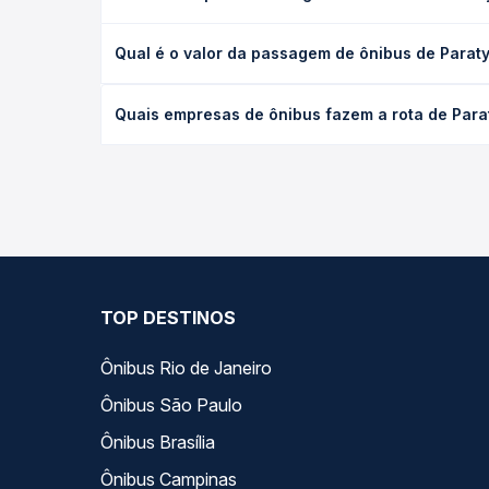
A viagem de ônibus de Paraty, RJ - TODOS para São
Qual é o valor da passagem de ônibus de Parat
leito) e as condições de tráfego. Na Quero Passag
O preço da passagem de ônibus de Paraty, RJ - TOD
Quais empresas de ônibus fazem a rota de Para
poltrona e a antecedência da compra. Na Quero Pa
As viações não identificadas operam o trecho de 
todas as opções — empresas, horários, tipos de se
TOP DESTINOS
Ônibus Rio de Janeiro
Ônibus São Paulo
Ônibus Brasília
Ônibus Campinas