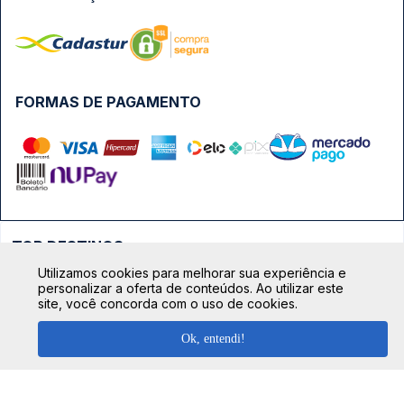
FORMAS DE PAGAMENTO
TOP DESTINOS
Utilizamos cookies para melhorar sua experiência e
Ônibus Rio de Janeiro
personalizar a oferta de conteúdos. Ao utilizar este
TOP VIAÇÕES
site, você concorda com o uso de cookies.
Ônibus São Paulo
Passagens Cometa
Ônibus Brasília
Ok, entendi!
TOP RODOVIÁRIAS
Passagens Gontijo
Ônibus Campinas
Rodoviária São Paulo - Tietê
Passagens 1001
Ônibus Londrina