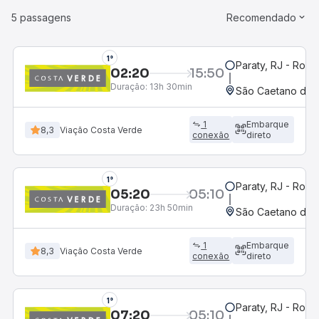
5 passagens
Recomendado
1°
Paraty, RJ - Rodo
02:20
15:50
Duração:
13h 30min
São Caetano do S
1
Embarque
8,3
Viação Costa Verde
conexão
direto
1°
Paraty, RJ - Rodo
05:20
05:10
Duração:
23h 50min
São Caetano do S
1
Embarque
8,3
Viação Costa Verde
conexão
direto
1°
Paraty, RJ - Rodo
07:20
05:10